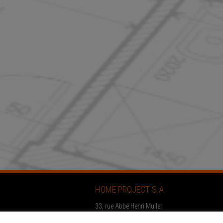
HOME PROJECT S.A.
33, rue Abbé Henri Muller
L-9065 Ettelbruck