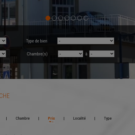
Type de bien
Chambre(s)
à
RCHE
|
Chambre
|
Prix
|
Localité
|
Type