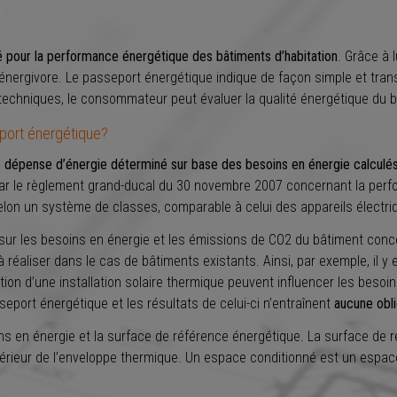
té pour la performance énergétique des bâtiments d’habitation
. Grâce à 
 énergivore. Le passeport énergétique indique de façon simple et tra
hniques, le consommateur peut évaluer la qualité énergétique du bâ
eport énergétique?
de dépense d’énergie déterminé sur base des besoins en énergie calculé
par le règlement grand-ducal du 30 novembre 2007 concernant la perf
selon un système de classes, comparable à celui des appareils électri
ur les besoins en énergie et les émissions de CO2 du bâtiment concer
 réaliser dans le cas de bâtiments existants. Ainsi, par exemple, il 
ion d’une installation solaire thermique peuvent influencer les besoin
seport énergétique et les résultats de celui-ci n’entraînent
aucune obli
soins en énergie et la surface de référence énergétique. La surface de
ntérieur de l’enveloppe thermique. Un espace conditionné est un espace 