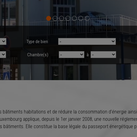
Type de bien
Chambre(s)
à
s bâtiments habitations et de réduire la consommation d’énergie ains
uxembourg applique, depuis le 1er janvier 2008, une nouvelle régleme
bâtiments. Elle constitue la base légale du passeport énergétique po