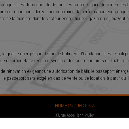
gétique, il est tenu compte de tous les facteurs qui déterminent les b
ire est donc considérée pour déterminer la performance énergétique 
mpte de la manière dont le vecteur énergétique – gaz naturel, mazout o
la qualité énergétique de tout le bâtiment d’habitation. Il est établi
ge du propriétaire resp. du syndicat des copropriétaires de l’habitatio
de rénovation exigeant une autorisation de bâtir, le passeport énergét
 le passeport sera exigé en cas de vente ou de location, à partir du 1
HOME PROJECT S.A.
33, rue Abbé Henri Muller
L-9065 Ettelbruck