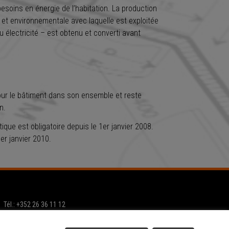
esoins en énergie de l’habitation. La production
et environnementale avec laquelle est exploitée
u électricité – est obtenu et converti avant
 pour le bâtiment dans son ensemble et reste
n.
ique est obligatoire depuis le 1er janvier 2008.
er janvier 2010.
Tél.: +352 26 36 11 12
Email:
info@home-project.lu