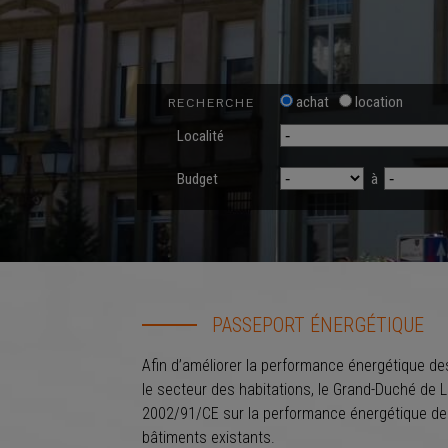
achat
location
RECHERCHE
Localité
Budget
à
PASSEPORT ÉNERGÉTIQUE
Afin d’améliorer la performance énergétique de
le secteur des habitations, le Grand-Duché de L
2002/91/CE sur la performance énergétique des 
bâtiments existants.