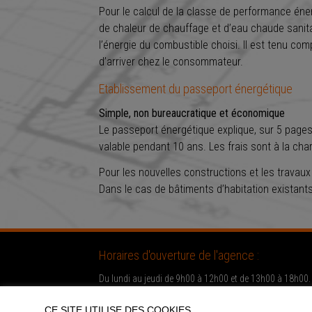
Pour le calcul de la classe de performance éner
de chaleur de chauffage et d’eau chaude sanita
l’énergie du combustible choisi. Il est tenu co
d’arriver chez le consommateur.
Etablissement du passeport énergétique
Simple, non bureaucratique et économique
Le passeport énergétique explique, sur 5 pages, 
valable pendant 10 ans. Les frais sont à la char
Pour les nouvelles constructions et les travaux 
Dans le cas de bâtiments d’habitation existants,
Horaires d'ouverture de l'agence :
Du lundi au jeudi de 9h00 à 12h00 et de 13h00 à 18h00.
Le vendredi de 9h00 à 17h00.
Les samedis sur rendez-vous.
CE SITE UTILISE DES COOKIES