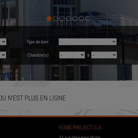
Type de bien
Chambre(s)
à
OU N'EST PLUS EN LIGNE
HOME PROJECT S.A.
33, rue Abbé Henri Muller