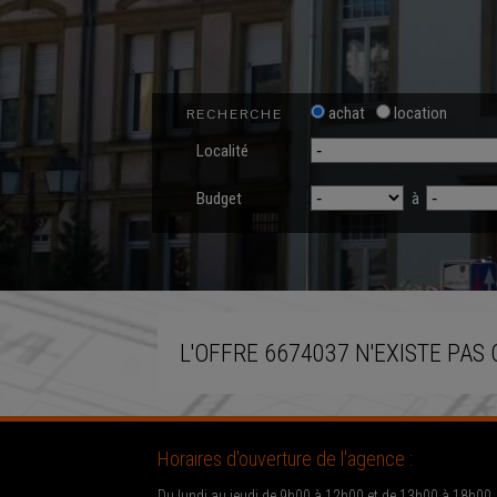
achat
location
RECHERCHE
Localité
Budget
à
L'OFFRE 6674037 N'EXISTE PAS 
Horaires d'ouverture de l'agence :
Du lundi au jeudi de 9h00 à 12h00 et de 13h00 à 18h00.