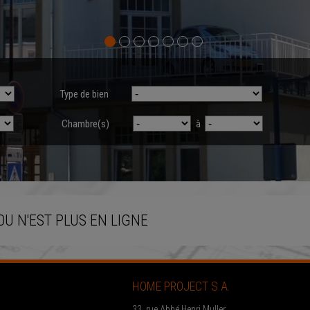
Type de bien
Chambre(s)
à
OU N'EST PLUS EN LIGNE
HOME PROJECT S.A.
33, rue Abbé Henri Muller