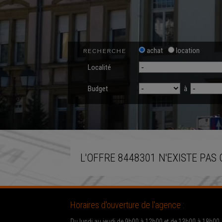
achat
location
RECHERCHE
Localité
Budget
à
L'OFFRE 8448301 N'EXISTE PAS 
Horaires d'ouverture de l'agence :
Du lundi au jeudi de 9h00 à 12h00 et de 13h00 à 18h00.