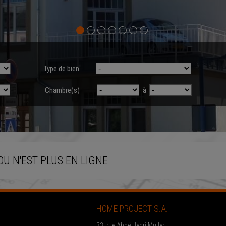
Type de bien
Chambre(s)
à
OU N'EST PLUS EN LIGNE
HOME PROJECT S.A.
33, rue Abbé Henri Muller