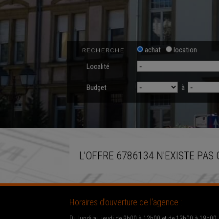
achat
location
RECHERCHE
Localité
Budget
à
L'OFFRE 6786134 N'EXISTE PAS 
Horaires d'ouverture de l'agence :
Du lundi au jeudi de 9h00 à 12h00 et de 13h00 à 18h00.