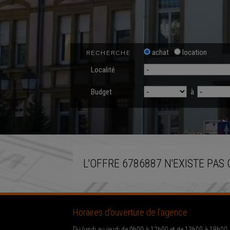
achat
location
RECHERCHE
Localité
Budget
à
L'OFFRE 6786887 N'EXISTE PAS 
Horaires d'ouverture de l'agence :
Du lundi au jeudi de 9h00 à 12h00 et de 13h00 à 18h00.