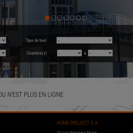
Type de bien
Chambre(s)
à
OU N'EST PLUS EN LIGNE
HOME PROJECT S.A.
33, rue Abbé Henri Muller