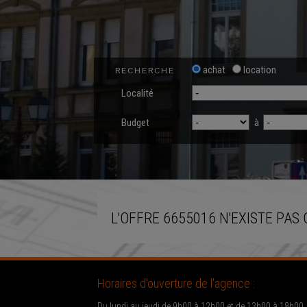
achat
location
RECHERCHE
Localité
Budget
à
L'OFFRE 6655016 N'EXISTE PAS 
Horaires d'ouverture de l'agence :
Du lundi au jeudi de 9h00 à 12h00 et de 13h00 à 18h00.