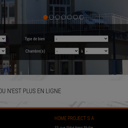
Type de bien
Chambre(s)
à
OU N'EST PLUS EN LIGNE
HOME PROJECT S.A.
33, rue Abbé Henri Muller