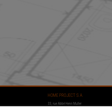
HOME PROJECT S.A.
33, rue Abbé Henri Muller
L-9065 Ettelbruck