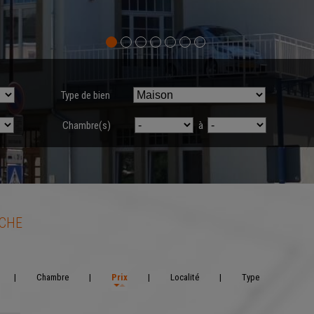
Type de bien
Chambre(s)
à
RCHE
|
Chambre
|
Prix
|
Localité
|
Type