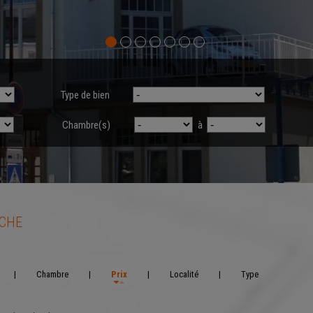
Type de bien
Chambre(s)
à
RCHE
|
Chambre
|
Prix
|
Localité
|
Type