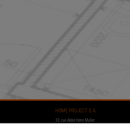
HOME PROJECT S.A.
33, rue Abbé Henri Muller
L-9065 Ettelbruck