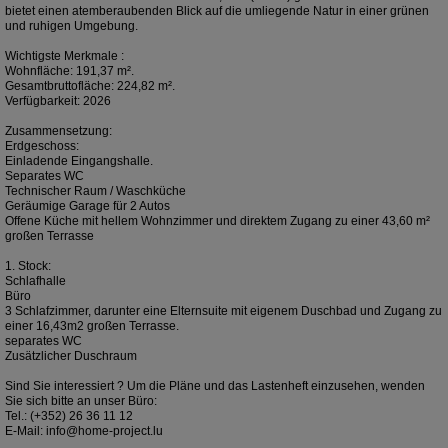
bietet einen atemberaubenden Blick auf die umliegende Natur in einer grünen
und ruhigen Umgebung.
Wichtigste Merkmale :
Wohnfläche: 191,37 m².
Gesamtbruttofläche: 224,82 m².
Verfügbarkeit: 2026
Zusammensetzung:
Erdgeschoss:
Einladende Eingangshalle.
Separates WC
Technischer Raum / Waschküche
Geräumige Garage für 2 Autos
Offene Küche mit hellem Wohnzimmer und direktem Zugang zu einer 43,60 m²
großen Terrasse
1. Stock:
Schlafhalle
Büro
3 Schlafzimmer, darunter eine Elternsuite mit eigenem Duschbad und Zugang zu
einer 16,43m2 großen Terrasse.
separates WC
Zusätzlicher Duschraum
Sind Sie interessiert ? Um die Pläne und das Lastenheft einzusehen, wenden
Sie sich bitte an unser Büro:
Tel.: (+352) 26 36 11 12
E-Mail: info@home-project.lu