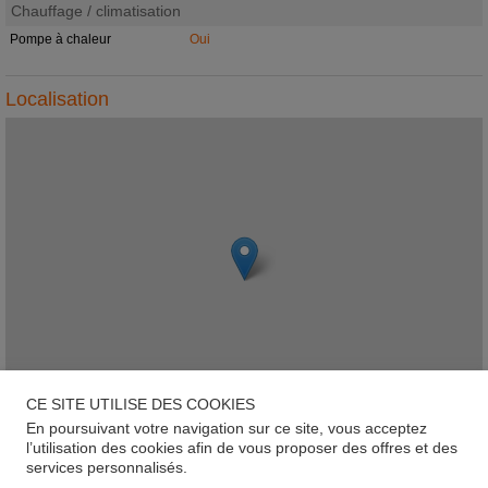
Chauffage / climatisation
Pompe à chaleur
Oui
Localisation
CE SITE UTILISE DES COOKIES
En poursuivant votre navigation sur ce site, vous acceptez
Leaflet
l’utilisation des cookies afin de vous proposer des offres et des
services personnalisés.
Haaptstrooss, L-L-9163, Kehmen