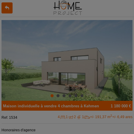
Maison individuelle
à vendre
4 chambres à
Kehmen
1 180 000 €
2
4
1
2
1
+/- 191,37 m
+/- 6,49 ares
Ref.
1534
Honoraires d'agence