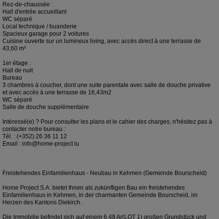
Rez-de-chaussée :
Hall d'entrée accueillant
WC séparé
Local technique / buanderie
Spacieux garage pour 2 voitures
Cuisine ouverte sur un lumineux living, avec accès direct à une terrasse de
43,60 m²
1er étage :
Hall de nuit
Bureau
3 chambres à coucher, dont une suite parentale avec salle de douche privative
et avec accès à une terrasse de 16,43m2
WC séparé
Salle de douche supplémentaire
Intéressé(e) ? Pour consulter les plans et le cahier des charges, n'hésitez pas à
contacter notre bureau :
Tél. : (+352) 26 36 11 12
Email : info@home-project.lu
Freistehendes Einfamilienhaus - Neubau in Kehmen (Gemeinde Bourscheid)
Home Project S.A. bietet Ihnen als zukünftigen Bau ein freistehendes
Einfamilienhaus in Kehmen, in der charmanten Gemeinde Bourscheid, im
Herzen des Kantons Diekirch.
Die Immobilie befindet sich auf einem 6,49 Ar(LOT 1) großen Grundstück und