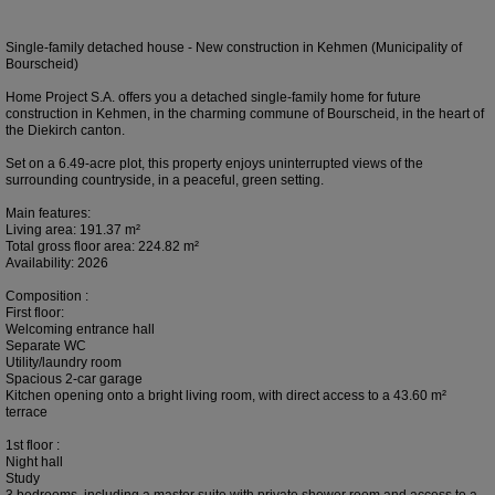
Single-family detached house - New construction in Kehmen (Municipality of
Bourscheid)
Home Project S.A. offers you a detached single-family home for future
construction in Kehmen, in the charming commune of Bourscheid, in the heart of
the Diekirch canton.
Set on a 6.49-acre plot, this property enjoys uninterrupted views of the
surrounding countryside, in a peaceful, green setting.
Main features:
Living area: 191.37 m²
Total gross floor area: 224.82 m²
Availability: 2026
Composition :
First floor:
Welcoming entrance hall
Separate WC
Utility/laundry room
Spacious 2-car garage
Kitchen opening onto a bright living room, with direct access to a 43.60 m²
terrace
1st floor :
Night hall
Study