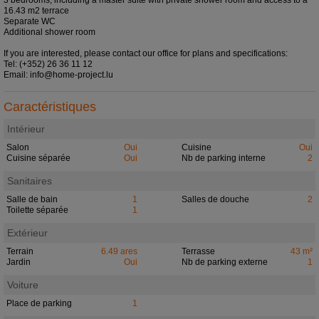
3 bedrooms, including a master suite with private shower room and access to a
16.43 m2 terrace
Separate WC
Additional shower room
If you are interested, please contact our office for plans and specifications:
Tel: (+352) 26 36 11 12
Email: info@home-project.lu
Caractéristiques
Intérieur
Salon
Oui
Cuisine
Oui
Cuisine séparée
Oui
Nb de parking interne
2
Sanitaires
Salle de bain
1
Salles de douche
2
Toilette séparée
1
Extérieur
Terrain
6.49 ares
Terrasse
43 m²
Jardin
Oui
Nb de parking externe
1
Voiture
Place de parking
1