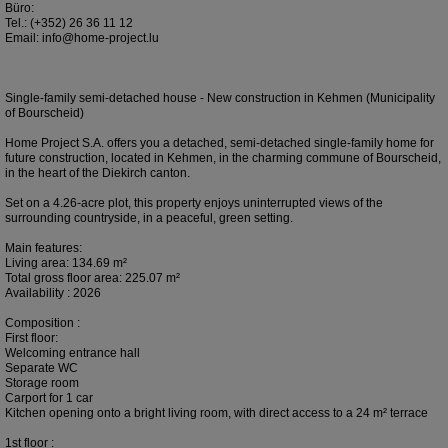
Büro:
Tel.: (+352) 26 36 11 12
Email: info@home-project.lu
Single-family semi-detached house - New construction in Kehmen (Municipality
of Bourscheid)
Home Project S.A. offers you a detached, semi-detached single-family home for
future construction, located in Kehmen, in the charming commune of Bourscheid,
in the heart of the Diekirch canton.
Set on a 4.26-acre plot, this property enjoys uninterrupted views of the
surrounding countryside, in a peaceful, green setting.
Main features:
Living area: 134.69 m²
Total gross floor area: 225.07 m²
Availability : 2026
Composition :
First floor:
Welcoming entrance hall
Separate WC
Storage room
Carport for 1 car
Kitchen opening onto a bright living room, with direct access to a 24 m² terrace
1st floor :