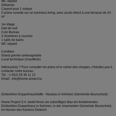
WC séparé
Débarras
Carport pour 1 voiture
Cuisine ouverte sur un lumineux living, avec accès direct à une terrasse de 24
m²
1er étage :
Hall de nuit
Coin Bureau
3 chambres à coucher
1 salle de bains
WC séparé
Combles:
Grand grenier aménageable
Local technique (chaufferie)
Intéressé(e) ? Pour consulter les plans et le cahier des charges, n'hésitez pas à
contacter notre bureau :
Tél. : (+352) 26 36 11 12
Email : info@home-project.lu
Einfamilien-Doppelhaushälfte - Neubau in Kehmen (Gemeinde Bourscheid)
Home Project S.A. bietet Ihnen als zukünftigen Bau ein freistehendes
Einfamilien-Doppelhaus in Kehmen, in der charmanten Gemeinde Bourscheid,
im Herzen des Kantons Diekirch.