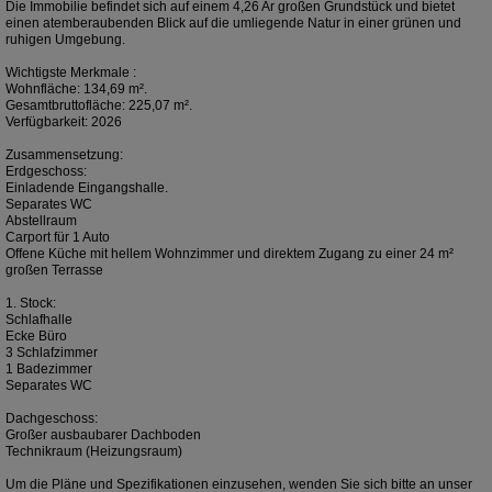
Die Immobilie befindet sich auf einem 4,26 Ar großen Grundstück und bietet
einen atemberaubenden Blick auf die umliegende Natur in einer grünen und
ruhigen Umgebung.
Wichtigste Merkmale :
Wohnfläche: 134,69 m².
Gesamtbruttofläche: 225,07 m².
Verfügbarkeit: 2026
Zusammensetzung:
Erdgeschoss:
Einladende Eingangshalle.
Separates WC
Abstellraum
Carport für 1 Auto
Offene Küche mit hellem Wohnzimmer und direktem Zugang zu einer 24 m²
großen Terrasse
1. Stock:
Schlafhalle
Ecke Büro
3 Schlafzimmer
1 Badezimmer
Separates WC
Dachgeschoss:
Großer ausbaubarer Dachboden
Technikraum (Heizungsraum)
Um die Pläne und Spezifikationen einzusehen, wenden Sie sich bitte an unser