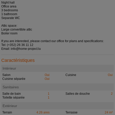
Night hall
Office area
3 bedrooms
1 bathroom
Separate WC
Attic space:
Large convertible attic
Boiler room
If you are interested, please contact our office for plans and specifications:
Tel: (+352) 26 36 11 12
Email: info@home-project.lu
Caractéristiques
Intérieur
Salon
Oui
Cuisine
Oui
Cuisine séparée
Oui
Sanitaires
Salle de bain
1
Salles de douche
2
Toilette séparée
1
Extérieur
Terrain
4.26 ares
Terrasse
24 m²