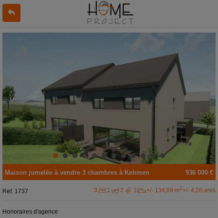
Maison jumelée
à vendre
3 chambres à
Kehmen
936 000 €
2
3
1
2
1
+/- 134,69 m
+/- 4,26 ares
Ref.
1737
Honoraires d'agence