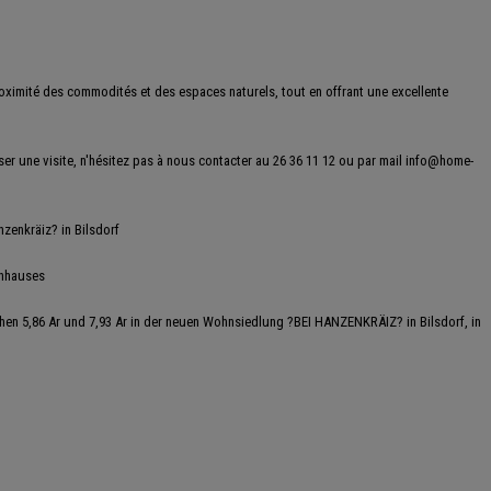
roximité des commodités et des espaces naturels, tout en offrant une excellente
r une visite, n'hésitez pas à nous contacter au 26 36 11 12 ou par mail info@home-
enkräiz? in Bilsdorf
enhauses
hen 5,86 Ar und 7,93 Ar in der neuen Wohnsiedlung ?BEI HANZENKRÄIZ? in Bilsdorf, in