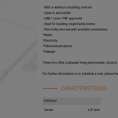
- With or without a building contract
- Open to any builder
- HAB-1 zone / PAP approved
- Ideal for building single-family homes
- Plots fully serviced with available connections:
*Water
*Electricity
*Telecommunications
*Sewage
These lots offer a pleasant living environment, close t
For further information or to schedule a visit, please fe
CARACTÉRISTIQUES
Extérieur
Terrain
6.47 ares