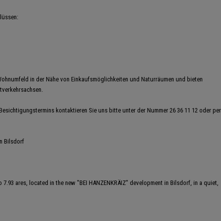
lüssen:
Wohnumfeld in der Nähe von Einkaufsmöglichkeiten und Naturräumen und bieten
ptverkehrsachsen.
Besichtigungstermins kontaktieren Sie uns bitte unter der Nummer 26 36 11 12 oder per
n Bilsdorf
 to 7.93 ares, located in the new "BEI HANZENKRÄIZ" development in Bilsdorf, in a quiet,