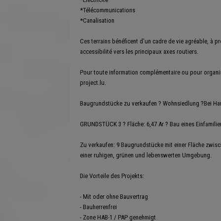
*Télécommunications
*Canalisation
Ces terrains bénéficent d'un cadre de vie agréable, à p
accessibilité vers les principaux axes routiers.
Pour toute information complémentaire ou pour organise
project.lu.
Baugrundstücke zu verkaufen ? Wohnsiedlung ?Bei Hanz
GRUNDSTÜCK 3 ? Fläche: 6,47 Ar ? Bau eines Einfamili
Zu verkaufen: 9 Baugrundstücke mit einer Fläche zwisc
einer ruhigen, grünen und lebenswerten Umgebung.
Die Vorteile des Projekts:
- Mit oder ohne Bauvertrag
- Bauherrenfrei
- Zone HAB-1 / PAP genehmigt