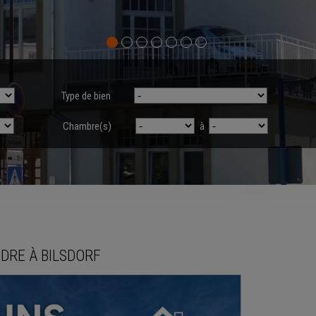
Type de bien
Chambre(s)
à
NDRE
À
BILSDORF