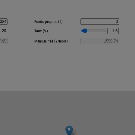
T
Fonds propres (€)
Taux (%)
Mensualités (€/mois)