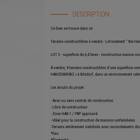
DESCRIPTION
Ce bien se trouve dans ce
lotissement
Terrains constructibles à vendre - Lotissement " Bei Ha
LOT 3 - superficie de 6,47ares - construction maison iso
À vendre, 9 terrains constructibles d'une superficie com
HANZENKRÄIZ » à Bilsdorf, dans un environnement calme
Les atouts du projet:
- Avec ou sans contrat de construction
- Libre de constructeur
- Zone HAB-1 / PAP approuvé
- Idéal pour la construction de maisons unifamiliales
-Terrains entièrement viabilisés avec raccordements dis
*Eau
*Électricité