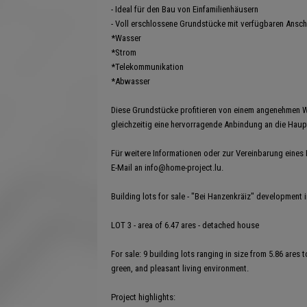
- Ideal für den Bau von Einfamilienhäusern
- Voll erschlossene Grundstücke mit verfügbaren Ansch
*Wasser
*Strom
*Telekommunikation
*Abwasser
Diese Grundstücke profitieren von einem angenehmen 
gleichzeitig eine hervorragende Anbindung an die Hau
Für weitere Informationen oder zur Vereinbarung eines 
E-Mail an info@home-project.lu.
Building lots for sale - "Bei Hanzenkräiz" development i
LOT 3 - area of 6.47 ares - detached house
For sale: 9 building lots ranging in size from 5.86 ares
green, and pleasant living environment.
Project highlights: