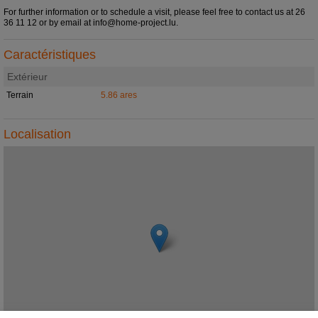
For further information or to schedule a visit, please feel free to contact us at 26
36 11 12 or by email at info@home-project.lu.
Caractéristiques
Extérieur
Terrain
5.86 ares
Localisation