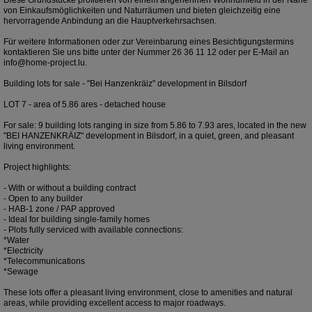
von Einkaufsmöglichkeiten und Naturräumen und bieten gleichzeitig eine
hervorragende Anbindung an die Hauptverkehrsachsen.
Für weitere Informationen oder zur Vereinbarung eines Besichtigungstermins
kontaktieren Sie uns bitte unter der Nummer 26 36 11 12 oder per E-Mail an
info@home-project.lu.
Building lots for sale - "Bei Hanzenkräiz" development in Bilsdorf
LOT 7 - area of 5.86 ares - detached house
For sale: 9 building lots ranging in size from 5.86 to 7.93 ares, located in the new
"BEI HANZENKRÄIZ" development in Bilsdorf, in a quiet, green, and pleasant
living environment.
Project highlights:
- With or without a building contract
- Open to any builder
- HAB-1 zone / PAP approved
- Ideal for building single-family homes
- Plots fully serviced with available connections:
*Water
*Electricity
*Telecommunications
*Sewage
These lots offer a pleasant living environment, close to amenities and natural
areas, while providing excellent access to major roadways.