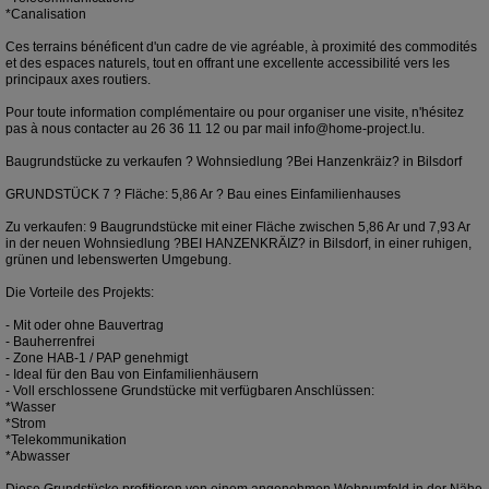
*Canalisation
Ces terrains bénéficent d'un cadre de vie agréable, à proximité des commodités
et des espaces naturels, tout en offrant une excellente accessibilité vers les
principaux axes routiers.
Pour toute information complémentaire ou pour organiser une visite, n'hésitez
pas à nous contacter au 26 36 11 12 ou par mail info@home-project.lu.
Baugrundstücke zu verkaufen ? Wohnsiedlung ?Bei Hanzenkräiz? in Bilsdorf
GRUNDSTÜCK 7 ? Fläche: 5,86 Ar ? Bau eines Einfamilienhauses
Zu verkaufen: 9 Baugrundstücke mit einer Fläche zwischen 5,86 Ar und 7,93 Ar
in der neuen Wohnsiedlung ?BEI HANZENKRÄIZ? in Bilsdorf, in einer ruhigen,
grünen und lebenswerten Umgebung.
Die Vorteile des Projekts:
- Mit oder ohne Bauvertrag
- Bauherrenfrei
- Zone HAB-1 / PAP genehmigt
- Ideal für den Bau von Einfamilienhäusern
- Voll erschlossene Grundstücke mit verfügbaren Anschlüssen:
*Wasser
*Strom
*Telekommunikation
*Abwasser
Diese Grundstücke profitieren von einem angenehmen Wohnumfeld in der Nähe