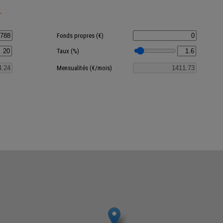
T
Fonds propres (€)
Taux (%)
Mensualités (€/mois)