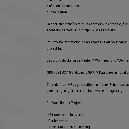
*Télécommunications
*Canalisation
Ces terrains bénéficent d'un cadre de vie agréable, à p
accessibilité vers les principaux axes routiers.
Pour toute information complémentaire ou pour organise
project.lu.
Baugrundstücke zu verkaufen ? Wohnsiedlung ?Bei Hanz
GRUNDSTÜCK 8 ? Fläche: 5,89 Ar ? Bau eines Einfamili
Zu verkaufen: 9 Baugrundstücke mit einer Fläche zwisc
einer ruhigen, grünen und lebenswerten Umgebung.
Die Vorteile des Projekts:
- Mit oder ohne Bauvertrag
- Bauherrenfrei
- Zone HAB-1 / PAP genehmigt