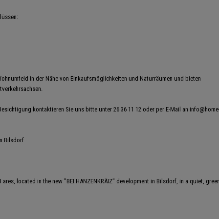
lüssen:
Wohnumfeld in der Nähe von Einkaufsmöglichkeiten und Naturräumen und bieten
ptverkehrsachsen.
Besichtigung kontaktieren Sie uns bitte unter 26 36 11 12 oder per E-Mail an info@home
n Bilsdorf
.93 ares, located in the new "BEI HANZENKRÄIZ" development in Bilsdorf, in a quiet, green