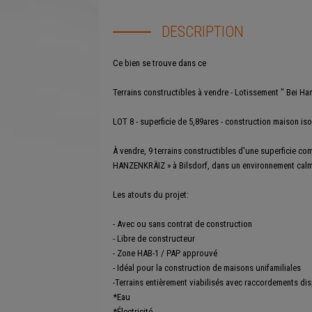
DESCRIPTION
Ce bien se trouve dans ce
lotissement
Terrains constructibles à vendre - Lotissement " Bei Ha
LOT 8 - superficie de 5,89ares - construction maison iso
À vendre, 9 terrains constructibles d'une superficie com
HANZENKRÄIZ » à Bilsdorf, dans un environnement calme
Les atouts du projet:
- Avec ou sans contrat de construction
- Libre de constructeur
- Zone HAB-1 / PAP approuvé
- Idéal pour la construction de maisons unifamiliales
-Terrains entièrement viabilisés avec raccordements dis
*Eau
*Électricité