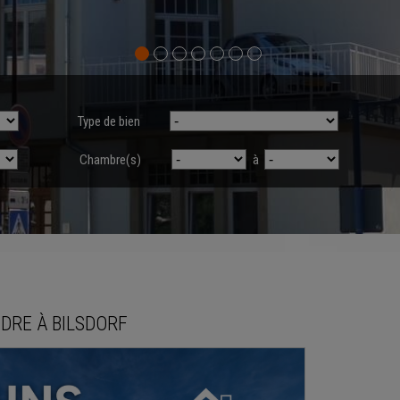
Type de bien
Chambre(s)
à
NDRE
À
BILSDORF