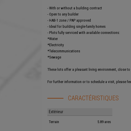
- With or without a building contract
- Open to any builder
- HAB-1 zone / PAP approved
- Ideal for building single-family homes
- Plots fully serviced with available connections:
*Water
*Electricity
*Telecommunications
*Sewage
These lots offer a pleasant living environment, close t
For further information or to schedule a visit, please fe
CARACTÉRISTIQUES
Extérieur
Terrain
5.89 ares