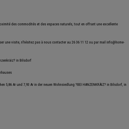
roximité des commodités et des espaces naturels, tout en offrant une excellente
r une visite, n'hésitez pas à nous contacter au 26 36 11 12 ou par mail info@home-
enkräiz? in Bilsdorf
enhauses
hen 5,86 Ar und 7,93 Ar in der neuen Wohnsiedlung ?BEI HANZENKRÄIZ? in Bilsdorf, in