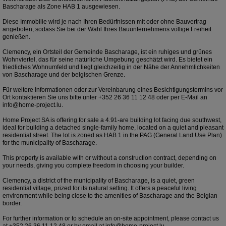
Bascharage als Zone HAB 1 ausgewiesen.
Diese Immobilie wird je nach Ihren Bedürfnissen mit oder ohne Bauvertrag
angeboten, sodass Sie bei der Wahl Ihres Bauunternehmens völlige Freiheit
genießen.
Clemency, ein Ortsteil der Gemeinde Bascharage, ist ein ruhiges und grünes
Wohnviertel, das für seine natürliche Umgebung geschätzt wird. Es bietet ein
friedliches Wohnumfeld und liegt gleichzeitig in der Nähe der Annehmlichkeiten
von Bascharage und der belgischen Grenze.
Für weitere Informationen oder zur Vereinbarung eines Besichtigungstermins vor
Ort kontaktieren Sie uns bitte unter +352 26 36 11 12 48 oder per E-Mail an
info@home-project.lu.
Home Project SA is offering for sale a 4.91-are building lot facing due southwest,
ideal for building a detached single-family home, located on a quiet and pleasant
residential street. The lot is zoned as HAB 1 in the PAG (General Land Use Plan)
for the municipality of Bascharage.
This property is available with or without a construction contract, depending on
your needs, giving you complete freedom in choosing your builder.
Clemency, a district of the municipality of Bascharage, is a quiet, green
residential village, prized for its natural setting. It offers a peaceful living
environment while being close to the amenities of Bascharage and the Belgian
border.
For further information or to schedule an on-site appointment, please contact us
at +352 26 36 11 12 48 or by email at info@home-project.lu.