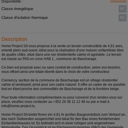
Disponibilité :
immédiate
Classe énergétique
NC
Classe d'isolation thermique
NC
Description
Home Project SA vous propose à la vente un terrain constructible de 4,91 ares,
orienté plein sud-ouest, idéal pour la réalisation d'une maison unifamiliale libre
de quatre côtés, situé dans une rue résidentielle calme et agréable. Le terrain
est classé au PAG en zone HAB 1 , commune de Bascharage.
Ce bien est proposé avec ou sans contrat de construction, selon vos besoins,
vous offrant ainsi une totale liberté dans le choix de votre constructeur.
Clemency, section de la commune de Bascharage est un village résidentiel
calme et verdoyant, prisé pour son cadre naturel. Il offre un cadre de vie paisible
tout en étant proche des commodités de Bascharage et de la frontière belge.
Pour toute information complémentaire ou pour convenir d'un rendez-vous sur
place, veuillez nous contacter au +352 26 36 11 12 48 ou par e-mail à
info@home-project.lu.
Home Project SA bietet Ihnen ein 4,91 Ar großes Baugrundstück zum Verkauf an,
das nach Südwesten ausgerichtet und ideal für den Bau eines freistehenden
Einfamilienhauses ist. Es befindet sich in einer ruhigen und angenehmen
Wohnstraße. Das Grundstück ist im Flächennutzungsplan (PAG) der Gemeinde