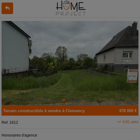
Terrain constructible
à vendre
à
Clemency
478 000 €
+/- 4,91 ares
Ref.
1812
Honoraires d'agence