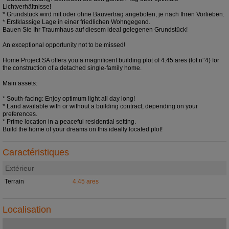
Lichtverhältnisse!
* Grundstück wird mit oder ohne Bauvertrag angeboten, je nach Ihren Vorlieben.
* Erstklassige Lage in einer friedlichen Wohngegend.
Bauen Sie Ihr Traumhaus auf diesem ideal gelegenen Grundstück!
An exceptional opportunity not to be missed!
Home Project SA offers you a magnificent building plot of 4.45 ares (lot n°4) for
the construction of a detached single-family home.
Main assets:
* South-facing: Enjoy optimum light all day long!
* Land available with or without a building contract, depending on your
preferences.
* Prime location in a peaceful residential setting.
Build the home of your dreams on this ideally located plot!
Caractéristiques
Extérieur
Terrain
4.45 ares
Localisation