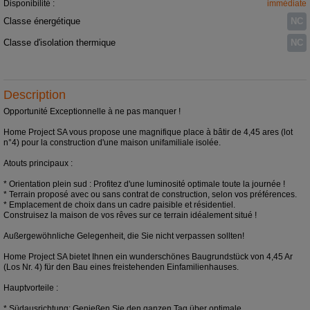
Disponibilité :
immédiate
Classe énergétique
NC
Classe d'isolation thermique
NC
Description
Opportunité Exceptionnelle à ne pas manquer !
Home Project SA vous propose une magnifique place à bâtir de 4,45 ares (lot
n°4) pour la construction d'une maison unifamiliale isolée.
Atouts principaux :
* Orientation plein sud : Profitez d'une luminosité optimale toute la journée !
* Terrain proposé avec ou sans contrat de construction, selon vos préférences.
* Emplacement de choix dans un cadre paisible et résidentiel.
Construisez la maison de vos rêves sur ce terrain idéalement situé !
Außergewöhnliche Gelegenheit, die Sie nicht verpassen sollten!
Home Project SA bietet Ihnen ein wunderschönes Baugrundstück von 4,45 Ar
(Los Nr. 4) für den Bau eines freistehenden Einfamilienhauses.
Hauptvorteile :
* Südausrichtung: Genießen Sie den ganzen Tag über optimale