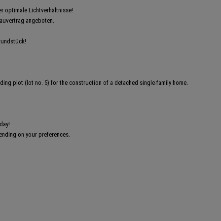
 optimale Lichtverhältnisse!
auvertrag angeboten.
rundstück!
ing plot (lot no. 5) for the construction of a detached single-family home.
day!
pending on your preferences.