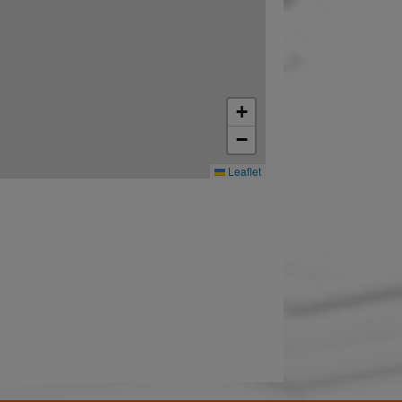
+
−
Leaflet