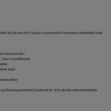
ir de 4,26 ares (lot n°5) pour la construction d'une maison unifamiliale isolée.
e toute la journée !
, selon vos préférences.
ntiel.
ement situé !
lassen sollten!
r großes Baugrundstück (Grundstück Nr. 5) für den Bau eines freistehenden