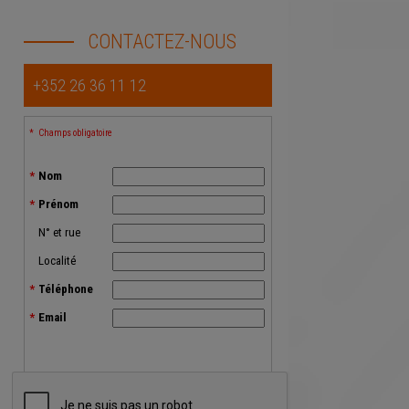
CONTACTEZ-NOUS
+352 26 36 11 12
Champs obligatoire
Nom
Prénom
N° et rue
Localité
Téléphone
Email