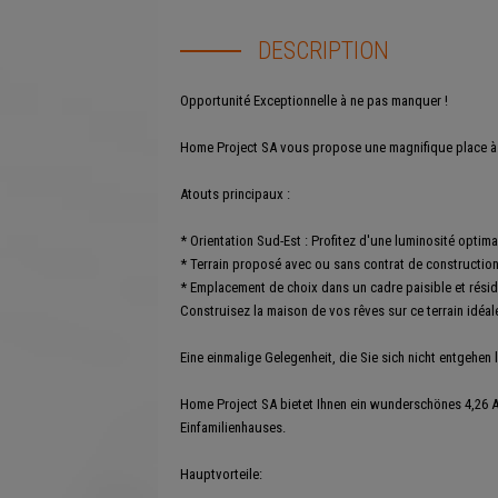
DESCRIPTION
Opportunité Exceptionnelle à ne pas manquer !
Home Project SA vous propose une magnifique place à bât
Atouts principaux :
* Orientation Sud-Est : Profitez d'une luminosité optimal
* Terrain proposé avec ou sans contrat de construction
* Emplacement de choix dans un cadre paisible et réside
Construisez la maison de vos rêves sur ce terrain idéal
Eine einmalige Gelegenheit, die Sie sich nicht entgehen 
Home Project SA bietet Ihnen ein wunderschönes 4,26 A
Einfamilienhauses.
Hauptvorteile: