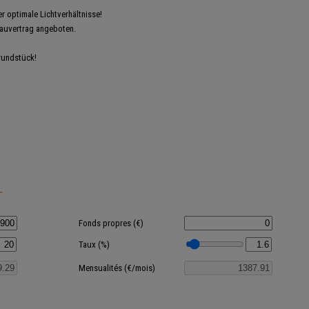
 optimale Lichtverhältnisse!
auvertrag angeboten.
rundstück!
T
Fonds propres (€)
Taux (%)
Mensualités (€/mois)