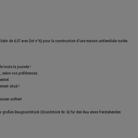
ir de 4,07 ares (lot n°6) pour la construction d'une maison unifamiliale isolée.
e toute la journée !
, selon vos préférences.
ntiel.
ement situé !
lassen sollten!
r großes Baugrundstück (Grundstück Nr. 6) für den Bau eines freistehenden