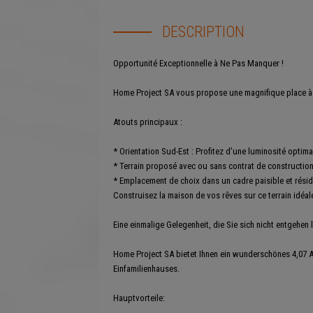
DESCRIPTION
Opportunité Exceptionnelle à Ne Pas Manquer !
Home Project SA vous propose une magnifique place à bât
Atouts principaux :
* Orientation Sud-Est : Profitez d'une luminosité optimal
* Terrain proposé avec ou sans contrat de construction
* Emplacement de choix dans un cadre paisible et réside
Construisez la maison de vos rêves sur ce terrain idéal
Eine einmalige Gelegenheit, die Sie sich nicht entgehen 
Home Project SA bietet Ihnen ein wunderschönes 4,07 A
Einfamilienhauses.
Hauptvorteile: