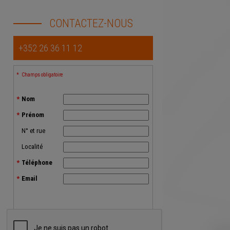
CONTACTEZ-NOUS
+352 26 36 11 12
Champs obligatoire
Nom
Prénom
N° et rue
Localité
Téléphone
Email