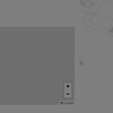
+
−
Leaflet