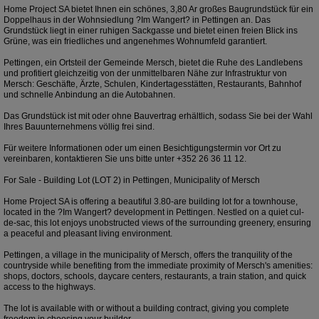
Home Project SA bietet Ihnen ein schönes, 3,80 Ar großes Baugrundstück für ein
Doppelhaus in der Wohnsiedlung ?Im Wangert? in Pettingen an. Das
Grundstück liegt in einer ruhigen Sackgasse und bietet einen freien Blick ins
Grüne, was ein friedliches und angenehmes Wohnumfeld garantiert.
Pettingen, ein Ortsteil der Gemeinde Mersch, bietet die Ruhe des Landlebens
und profitiert gleichzeitig von der unmittelbaren Nähe zur Infrastruktur von
Mersch: Geschäfte, Ärzte, Schulen, Kindertagesstätten, Restaurants, Bahnhof
und schnelle Anbindung an die Autobahnen.
Das Grundstück ist mit oder ohne Bauvertrag erhältlich, sodass Sie bei der Wahl
Ihres Bauunternehmens völlig frei sind.
Für weitere Informationen oder um einen Besichtigungstermin vor Ort zu
vereinbaren, kontaktieren Sie uns bitte unter +352 26 36 11 12.
For Sale - Building Lot (LOT 2) in Pettingen, Municipality of Mersch
Home Project SA is offering a beautiful 3.80-are building lot for a townhouse,
located in the ?Im Wangert? development in Pettingen. Nestled on a quiet cul-
de-sac, this lot enjoys unobstructed views of the surrounding greenery, ensuring
a peaceful and pleasant living environment.
Pettingen, a village in the municipality of Mersch, offers the tranquility of the
countryside while benefiting from the immediate proximity of Mersch's amenities:
shops, doctors, schools, daycare centers, restaurants, a train station, and quick
access to the highways.
The lot is available with or without a building contract, giving you complete
freedom in choosing your builder.