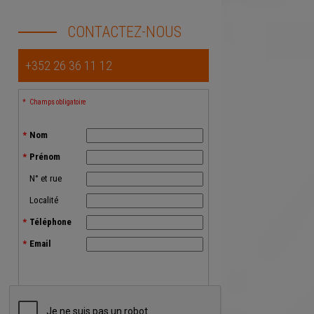
CONTACTEZ-NOUS
+352 26 36 11 12
Champs obligatoire
Nom
Prénom
N° et rue
Localité
Téléphone
Email