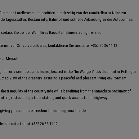
 Ruhe des Landlebens und profitiert gleichzeitig von der unmittelbaren Nähe zur
indertagesstätten, Restaurants, Bahnhof und schnelle Anbindung an die Autobahnen.
 sodass Sie bei der Wahl Ihres Bauunternehmens völlig frei sind.
ermin vor Ort zu vereinbaren, kontaktieren Sie uns unter +352 26 36 11 12.
ty of Mersch
ng lot for a semi-detached home, located in the "Im Wangert" development in Pettingen.
ructed view of the greenery, ensuring a peaceful and pleasant living environment.
s the tranquility of the countryside while benefiting from the immediate proximity of
nters, restaurants, a train station, and quick access to the highways.
t, giving you complete freedom in choosing your builder.
please contact us at +352 26 36 11 12.