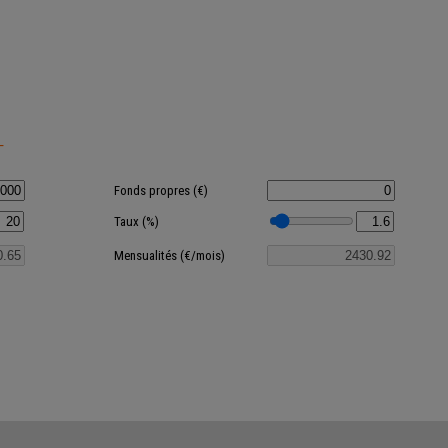
T
Fonds propres (€)
Taux (%)
Mensualités (€/mois)