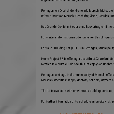
Pettingen, ein Ortsteil der Gemeinde Mersch, bietet die
Infrastruktur von Mersch: Geschäfte, Ärzte, Schulen, K
Das Grundstück ist mit oder ohne Bauvertrag erhältlich,
Für weitere Informationen oder um einen Besichtigungst
For Sale - Building Lot (LOT 1) in Pettingen, Municipali
Home Project SA is offering a beautiful 3.92-are buildi
Nestled in a quiet cul-de-sac, this lot enjoys an unobst
Pettingen, a village in the municipality of Mersch, offer
Mersch's amenities: shops, doctors, schools, daycare ce
The lot is available with or without a building contrac
For further information or to schedule an on-site visit, 