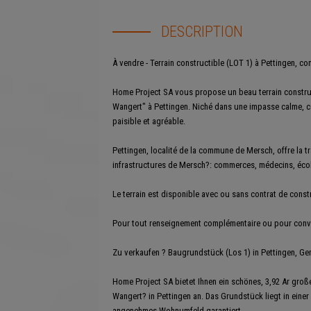
DESCRIPTION
À vendre - Terrain constructible (LOT 1) à Pettingen, 
Home Project SA vous propose un beau terrain construc
Wangert" à Pettingen. Niché dans une impasse calme, ce
paisible et agréable.
Pettingen, localité de la commune de Mersch, offre la t
infrastructures de Mersch?: commerces, médecins, école
Le terrain est disponible avec ou sans contrat de constr
Pour tout renseignement complémentaire ou pour conven
Zu verkaufen ? Baugrundstück (Los 1) in Pettingen, G
Home Project SA bietet Ihnen ein schönes, 3,92 Ar gr
Wangert? in Pettingen an. Das Grundstück liegt in einer
angenehmes Wohnumfeld garantiert.