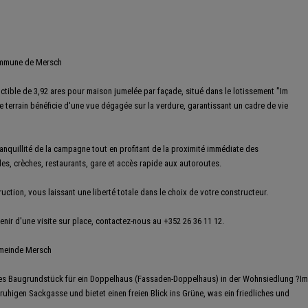
commune de Mersch
tible de 3,92 ares pour maison jumelée par façade, situé dans le lotissement "Im
 terrain bénéficie d'une vue dégagée sur la verdure, garantissant un cadre de vie
ranquillité de la campagne tout en profitant de la proximité immédiate des
s, crèches, restaurants, gare et accès rapide aux autoroutes.
uction, vous laissant une liberté totale dans le choix de votre constructeur.
ir d'une visite sur place, contactez-nous au +352 26 36 11 12.
emeinde Mersch
oßes Baugrundstück für ein Doppelhaus (Fassaden-Doppelhaus) in der Wohnsiedlung ?Im
 ruhigen Sackgasse und bietet einen freien Blick ins Grüne, was ein friedliches und