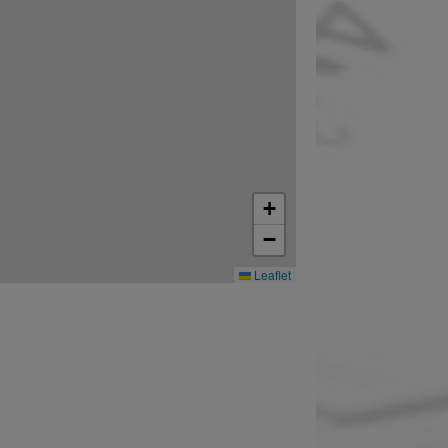
+
−
Leaflet