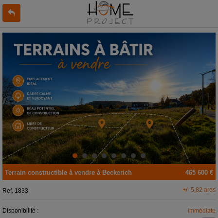
Terrain constructible
à vendre
à
Beckerich
465 600 €
+/- 5,82 ares
Ref.
1833
Disponibilité :
immédiate