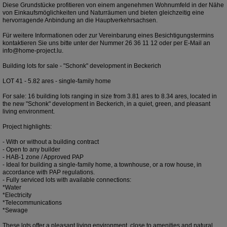
Diese Grundstücke profitieren von einem angenehmen Wohnumfeld in der Nähe
von Einkaufsmöglichkeiten und Naturräumen und bieten gleichzeitig eine
hervorragende Anbindung an die Hauptverkehrsachsen.
Für weitere Informationen oder zur Vereinbarung eines Besichtigungstermins
kontaktieren Sie uns bitte unter der Nummer 26 36 11 12 oder per E-Mail an
info@home-project.lu.
Building lots for sale - "Schonk" development in Beckerich
LOT 41 - 5.82 ares - single-family home
For sale: 16 building lots ranging in size from 3.81 ares to 8.34 ares, located in
the new "Schonk" development in Beckerich, in a quiet, green, and pleasant
living environment.
Project highlights:
- With or without a building contract
- Open to any builder
- HAB-1 zone / Approved PAP
- Ideal for building a single-family home, a townhouse, or a row house, in
accordance with PAP regulations.
- Fully serviced lots with available connections:
*Water
*Electricity
*Telecommunications
*Sewage
These lots offer a pleasant living environment, close to amenities and natural