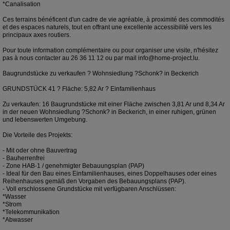
*Canalisation
Ces terrains bénéficent d'un cadre de vie agréable, à proximité des commodités
et des espaces naturels, tout en offrant une excellente accessibilité vers les
principaux axes routiers.
Pour toute information complémentaire ou pour organiser une visite, n'hésitez
pas à nous contacter au 26 36 11 12 ou par mail info@home-project.lu.
Baugrundstücke zu verkaufen ? Wohnsiedlung ?Schonk? in Beckerich
GRUNDSTÜCK 41 ? Fläche: 5,82 Ar ? Einfamilienhaus
Zu verkaufen: 16 Baugrundstücke mit einer Fläche zwischen 3,81 Ar und 8,34 Ar
in der neuen Wohnsiedlung ?Schonk? in Beckerich, in einer ruhigen, grünen
und lebenswerten Umgebung.
Die Vorteile des Projekts:
- Mit oder ohne Bauvertrag
- Bauherrenfrei
- Zone HAB-1 / genehmigter Bebauungsplan (PAP)
- Ideal für den Bau eines Einfamilienhauses, eines Doppelhauses oder eines
Reihenhauses gemäß den Vorgaben des Bebauungsplans (PAP).
- Voll erschlossene Grundstücke mit verfügbaren Anschlüssen:
*Wasser
*Strom
*Telekommunikation
*Abwasser