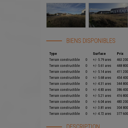
BIENS DISPONIBLES
Type
Surface
Prix
Terrain constructible
0
+/- 5.79 ares
463 200
Terrain constructible
0
+/- 5.61 ares
448 800
Terrain constructible
0
+/- 5.14 ares
411 200
Terrain constructible
0
+/- 5.68 ares
454 400
Terrain constructible
0
+/- 4.31 ares
344 800
Terrain constructible
0
+/- 4.83 ares
386 400
Terrain constructible
0
+/- 5.21 ares
416 800
Terrain constructible
0
+/- 6.04 ares
483 200
Terrain constructible
0
+/- 3.81 ares
304 800
Terrain constructible
0
+/- 4.72 ares
377 600
DESCRIPTION