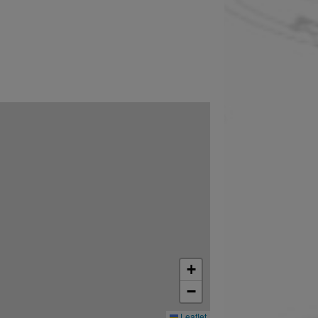
+
−
Leaflet