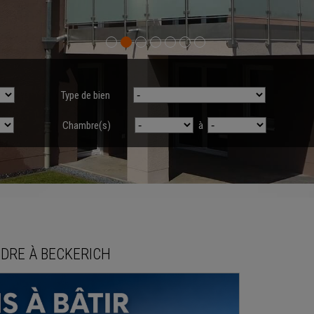
Type de bien
Chambre(s)
à
NDRE
À
BECKERICH