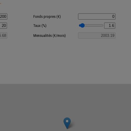
T
Fonds propres (€)
Taux (%)
Mensualités (€/mois)