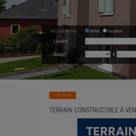
achat
location
RECHERCHE
Localité
Budget
à
< RETOUR
TERRAIN CONSTRUCTIBLE
À VE