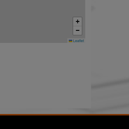
+
−
Leaflet