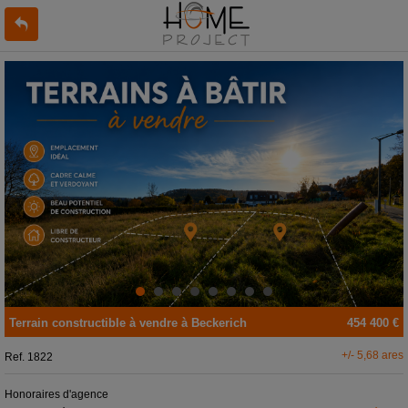
Terrain constructible
à vendre
à
Beckerich
454 400 €
+/- 5,68 ares
Ref.
1822
Honoraires d'agence