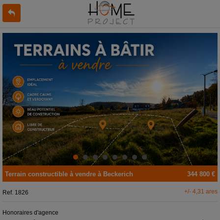
Terrain constructible
à vendre
à
Beckerich
344 800 €
+/- 4,31 ares
Ref.
1826
Honoraires d'agence