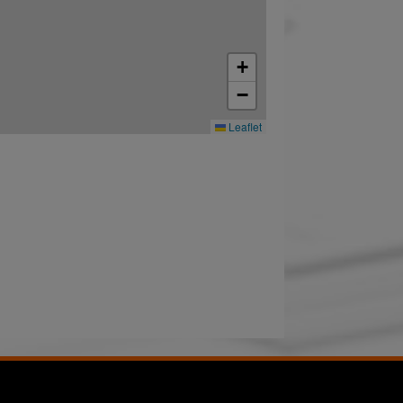
+
−
Leaflet