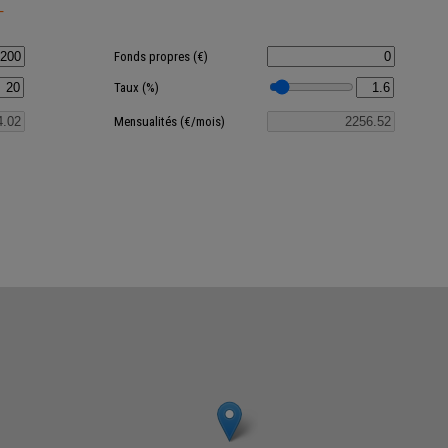
T
Fonds propres (€)
Taux (%)
Mensualités (€/mois)