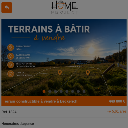
Terrain constructible
à vendre
à
Beckerich
448 800 €
+/- 5,61 ares
Ref.
1824
Honoraires d'agence