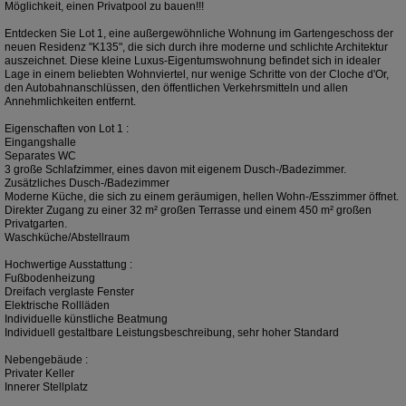
Möglichkeit, einen Privatpool zu bauen!!!
Entdecken Sie Lot 1, eine außergewöhnliche Wohnung im Gartengeschoss der
neuen Residenz "K135", die sich durch ihre moderne und schlichte Architektur
auszeichnet. Diese kleine Luxus-Eigentumswohnung befindet sich in idealer
Lage in einem beliebten Wohnviertel, nur wenige Schritte von der Cloche d'Or,
den Autobahnanschlüssen, den öffentlichen Verkehrsmitteln und allen
Annehmlichkeiten entfernt.
Eigenschaften von Lot 1 :
Eingangshalle
Separates WC
3 große Schlafzimmer, eines davon mit eigenem Dusch-/Badezimmer.
Zusätzliches Dusch-/Badezimmer
Moderne Küche, die sich zu einem geräumigen, hellen Wohn-/Esszimmer öffnet.
Direkter Zugang zu einer 32 m² großen Terrasse und einem 450 m² großen
Privatgarten.
Waschküche/Abstellraum
Hochwertige Ausstattung :
Fußbodenheizung
Dreifach verglaste Fenster
Elektrische Rollläden
Individuelle künstliche Beatmung
Individuell gestaltbare Leistungsbeschreibung, sehr hoher Standard
Nebengebäude :
Privater Keller
Innerer Stellplatz