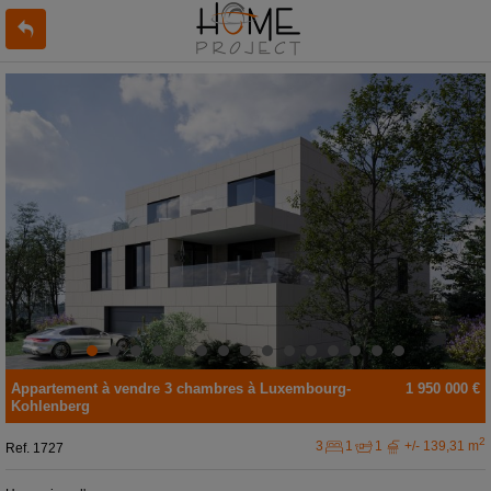
Appartement
à vendre
3 chambres à
Luxembourg-
1 950 000 €
Kohlenberg
2
3
1
1
+/- 139,31 m
Ref.
1727