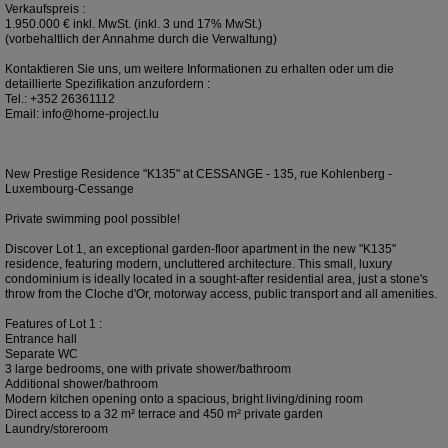
Verkaufspreis :
1.950.000 € inkl. MwSt. (inkl. 3 und 17% MwSt.)
(vorbehaltlich der Annahme durch die Verwaltung)
Kontaktieren Sie uns, um weitere Informationen zu erhalten oder um die
detaillierte Spezifikation anzufordern :
Tel.: +352 26361112
Email: info@home-project.lu
New Prestige Residence "K135" at CESSANGE - 135, rue Kohlenberg -
Luxembourg-Cessange
Private swimming pool possible!
Discover Lot 1, an exceptional garden-floor apartment in the new "K135"
residence, featuring modern, uncluttered architecture. This small, luxury
condominium is ideally located in a sought-after residential area, just a stone's
throw from the Cloche d'Or, motorway access, public transport and all amenities.
Features of Lot 1 :
Entrance hall
Separate WC
3 large bedrooms, one with private shower/bathroom
Additional shower/bathroom
Modern kitchen opening onto a spacious, bright living/dining room
Direct access to a 32 m² terrace and 450 m² private garden
Laundry/storeroom