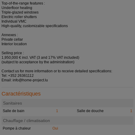
Top-of-the-range features :
Underfloor heating
Triple-glazed windows
Electric roller shutters
Individual VMC
High-quality, customizable specifications
Annexes :
Private cellar
Interior location
Selling price :
1,950,000 € incl. VAT (3 and 17% VAT included)
(subject to acceptance by the administration)
Contact us for more information or to receive detailed specifications:
Tel: +352 26361112
Email: info@home-project.lu
Caractéristiques
Sanitaires
Salle de bain
1
Salle de douche
1
Chauffage / climatisation
Pompe à chaleur
Oui