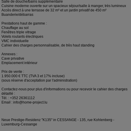
Salle de douche/bains supplémentaire
Cuisine moderne ouverte sur un spacieux séjour/salle à manger, très lumineux
Accès direct à une terrasse de 32 m² et un jardin privatif de 450 m²
Buanderie/débarras
Prestations haut de gamme :
Chauffage au sol
Fenêtres triple vitrage
Volets roulants électriques
VMC individuelle
Cahier des charges personnalisable, de très haut standing
Annexes :
Cave privative
Emplacement intérieur
Prix de vente :
1.950.000 € TTC (TVA 3 et 17% incluse)
(sous réserve d'acceptation par l'administration)
Contactez-nous pour plus d'informations ou pour recevoir le cahier des charges
détaillé :
Tél. : +352 26361112
Email : info@home-project.lu
Neue Prestige-Residenz "K135" in CESSANGE - 135, rue Kohlenberg -
Luxemburg-Cessange