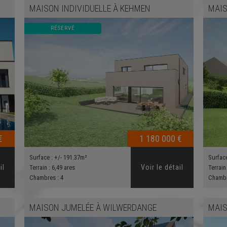
MAISON INDIVIDUELLE
À
KEHMEN
MAIS
RÉSERVÉ
€
1 180 000 €
Surface :
+/- 191.37m²
Surfac
il
Voir le détail
Terrain :
6,49 ares
Terrain
Chambres :
4
Chamb
MAISON JUMELÉE
À
WILWERDANGE
MAIS