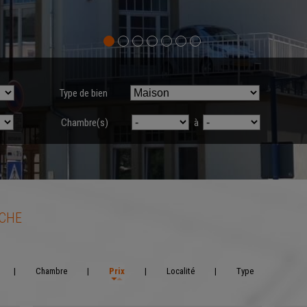
Type de bien
Chambre(s)
à
RCHE
|
Chambre
|
Prix
|
Localité
|
Type