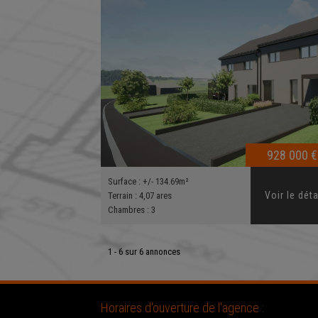
928 000 €
Surface :
+/- 134.69m²
Voir le déta
Terrain :
4,07 ares
Chambres :
3
1 - 6 sur 6 annonces
Horaires d'ouverture de l'agence :