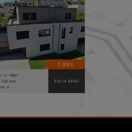
3 500 €
e :
+/- 185m²
Voir le détail
 :
4,42 ares
res :
4
1