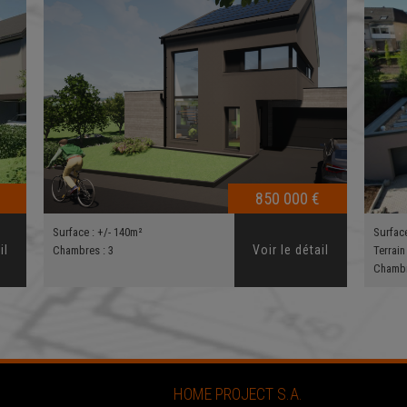
850 000 €
Surface :
+/- 140m²
Surfac
il
Voir le détail
Chambres :
3
Terrain
Chamb
HOME PROJECT S.A.