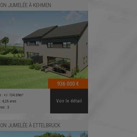
ON JUMELÉE
À
KEHMEN
936 000 €
e :
+/- 134.69m²
Voir le détail
 :
4,26 ares
res :
3
ON JUMELÉE
À
ETTELBRUCK