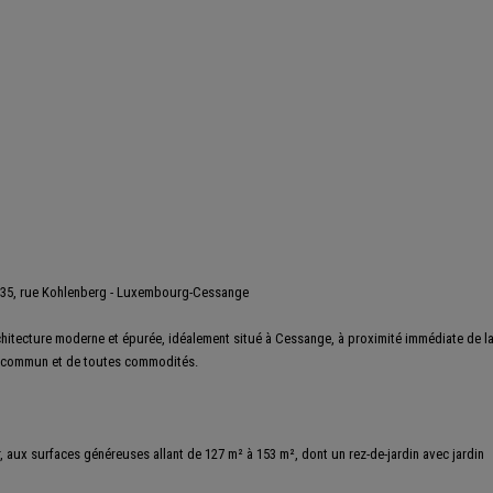
135, rue Kohlenberg - Luxembourg-Cessange
chitecture moderne et épurée, idéalement situé à Cessange, à proximité immédiate de l
en commun et de toutes commodités.
aux surfaces généreuses allant de 127 m² à 153 m², dont un rez-de-jardin avec jardin