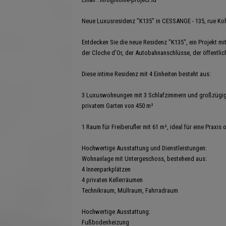
Neue Luxusresidenz "K135" in CESSANGE - 135, rue K
Entdecken Sie die neue Residenz "K135", ein Projekt mit
der Cloche d'Or, der Autobahnanschlüsse, der öffentlic
Diese intime Residenz mit 4 Einheiten besteht aus:
3 Luxuswohnungen mit 3 Schlafzimmern und großzügige
privatem Garten von 450 m²
1 Raum für Freiberufler mit 61 m², ideal für eine Praxi
Hochwertige Ausstattung und Dienstleistungen:
Wohnanlage mit Untergeschoss, bestehend aus:
4 Innenparkplätzen
4 privaten Kellerräumen
Technikraum, Müllraum, Fahrradraum
Hochwertige Ausstattung:
Fußbodenheizung