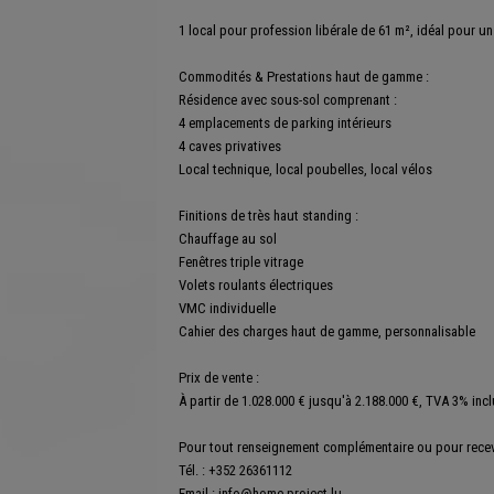
1 local pour profession libérale de 61 m², idéal pour 
Commodités & Prestations haut de gamme :
Résidence avec sous-sol comprenant :
4 emplacements de parking intérieurs
4 caves privatives
Local technique, local poubelles, local vélos
Finitions de très haut standing :
Chauffage au sol
Fenêtres triple vitrage
Volets roulants électriques
VMC individuelle
Cahier des charges haut de gamme, personnalisable
Prix de vente :
À partir de 1.028.000 € jusqu'à 2.188.000 €, TVA 3% incl
Pour tout renseignement complémentaire ou pour recevoi
Tél. : +352 26361112
Email : info@home-project.lu