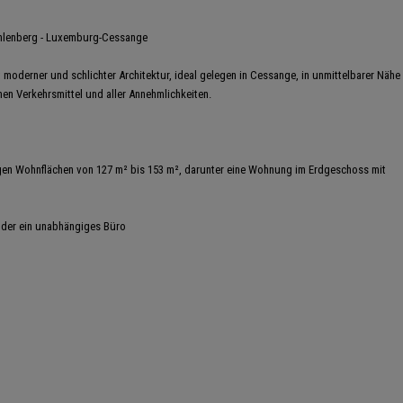
ohlenberg - Luxemburg-Cessange
 moderner und schlichter Architektur, ideal gelegen in Cessange, in unmittelbarer Nähe
hen Verkehrsmittel und aller Annehmlichkeiten.
n Wohnflächen von 127 m² bis 153 m², darunter eine Wohnung im Erdgeschoss mit
s oder ein unabhängiges Büro