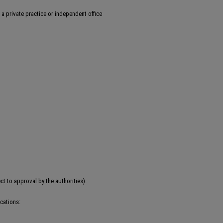
r a private practice or independent office
t to approval by the authorities).
ications: