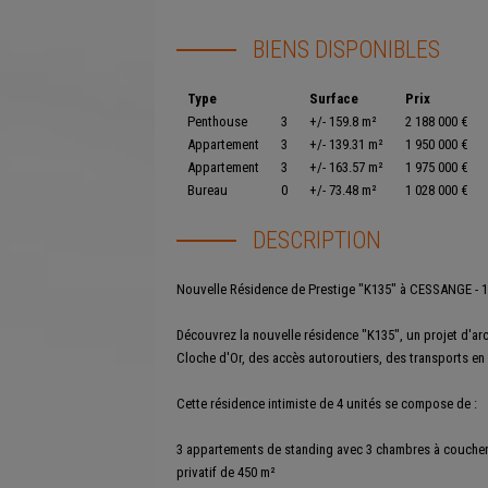
BIENS DISPONIBLES
Type
Surface
Prix
Penthouse
3
+/- 159.8 m²
2 188 000 €
Appartement
3
+/- 139.31 m²
1 950 000 €
Appartement
3
+/- 163.57 m²
1 975 000 €
Bureau
0
+/- 73.48 m²
1 028 000 €
DESCRIPTION
Nouvelle Résidence de Prestige "K135" à CESSANGE - 
Découvrez la nouvelle résidence "K135", un projet d'ar
Cloche d'Or, des accès autoroutiers, des transports 
Cette résidence intimiste de 4 unités se compose de :
3 appartements de standing avec 3 chambres à coucher, 
privatif de 450 m²