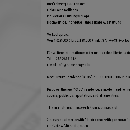
Dreifachverglaste Fenster
Elektrische Rollläden
Individuelle Lüftungsanlage
Hochwertige, individuell anpassbare Ausstattung
Verkaufspreis:
Von 1.028.000 € bis 2.188.000 €, inkl. 3 % MwSt. (vorb
Für weitere Informationen oder um das detaillierte Last
Tel.: +352 26361112
E-Mail: info@home-project.lu
New Luxury Residence "K135" in CESSANGE - 135, rue
Discover the new "K135" residence, a modern and refined
access, public transportation, and all amenities.
This intimate residence with 4 units consists of:
3 luxury apartments with 3 bedrooms, with generous floo
a private 4,940 sq ft garden