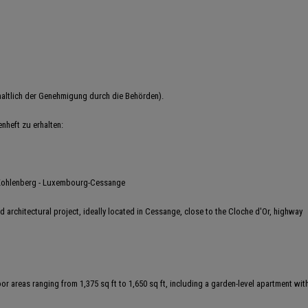
ehaltlich der Genehmigung durch die Behörden).
enheft zu erhalten:
 Kohlenberg - Luxembourg-Cessange
 architectural project, ideally located in Cessange, close to the Cloche d'Or, highway
r areas ranging from 1,375 sq ft to 1,650 sq ft, including a garden-level apartment wit