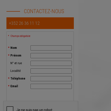
CONTACTEZ-NOUS
+352 26 36 11 12
Champs obligatoire
Nom
Prénom
N° et rue
Localité
a
Téléphone
Email