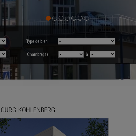
Type de bien
Chambre(s)
à
BOURG-KOHLENBERG