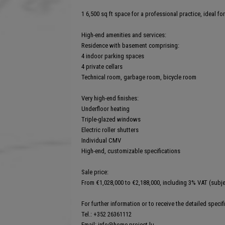
1 6,500 sq ft space for a professional practice, ideal fo
High-end amenities and services:
Residence with basement comprising:
4 indoor parking spaces
4 private cellars
Technical room, garbage room, bicycle room
Very high-end finishes:
Underfloor heating
Triple-glazed windows
Electric roller shutters
Individual CMV
High-end, customizable specifications
Sale price:
From €1,028,000 to €2,188,000, including 3% VAT (subjec
For further information or to receive the detailed specif
Tel.: +352 26361112
Email: info@home-project.lu