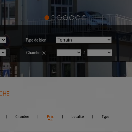
Type de bien
Chambre(s)
à
RCHE
|
Chambre
|
Prix
|
Localité
|
Type