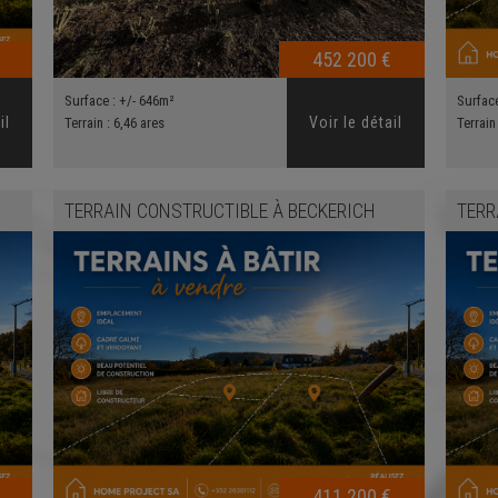
452 200 €
Surface :
+/- 646m²
Surfac
il
Voir le détail
Terrain :
6,46 ares
Terrain
TERRAIN CONSTRUCTIBLE
À
BECKERICH
TERR
411 200 €