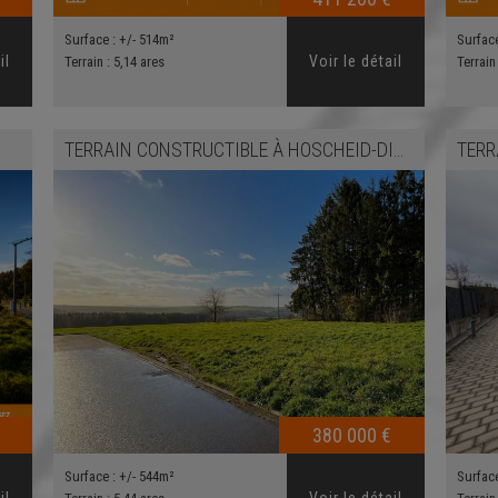
Surface :
+/- 514m²
Surfac
il
Voir le détail
Terrain :
5,14 ares
Terrain
TERRAIN CONSTRUCTIBLE
À
HOSCHEID-DICKT
TERR
380 000 €
Surface :
+/- 544m²
Surfac