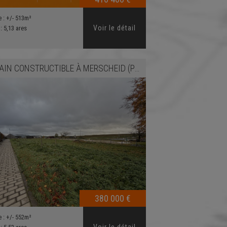
e :
+/- 513m²
Voir le détail
 :
5,13 ares
AIN CONSTRUCTIBLE
À
MERSCHEID (PUTSCHEID)
380 000 €
e :
+/- 552m²