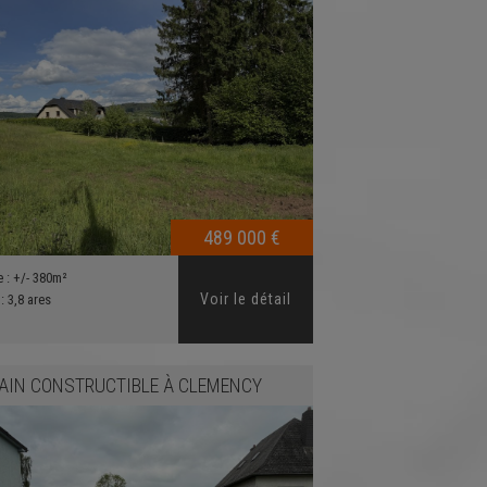
489 000 €
e :
+/- 380m²
Voir le détail
 :
3,8 ares
AIN CONSTRUCTIBLE
À
CLEMENCY