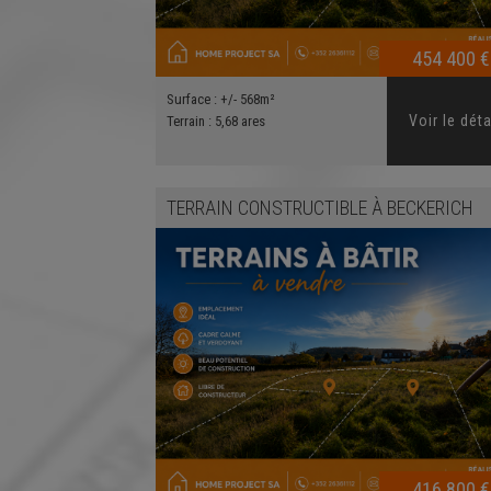
454 400 €
Surface :
+/- 568m²
Voir le déta
Terrain :
5,68 ares
TERRAIN CONSTRUCTIBLE
À
BECKERICH
416 800 €