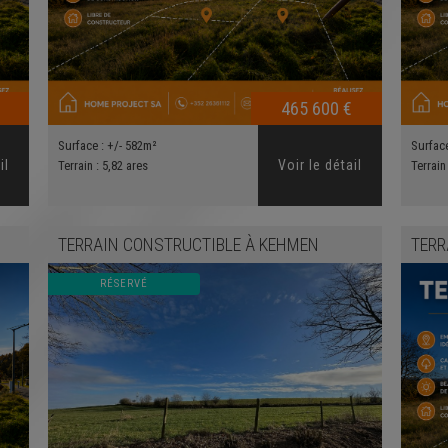
465 600 €
Surface :
+/- 582m²
Surfac
il
Voir le détail
Terrain :
5,82 ares
Terrain
TERRAIN CONSTRUCTIBLE
À
KEHMEN
TERR
RÉSERVÉ