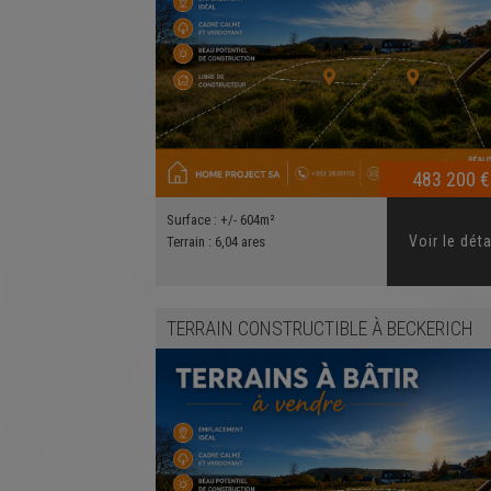
483 200 €
Surface :
+/- 604m²
Voir le déta
Terrain :
6,04 ares
TERRAIN CONSTRUCTIBLE
À
BECKERICH