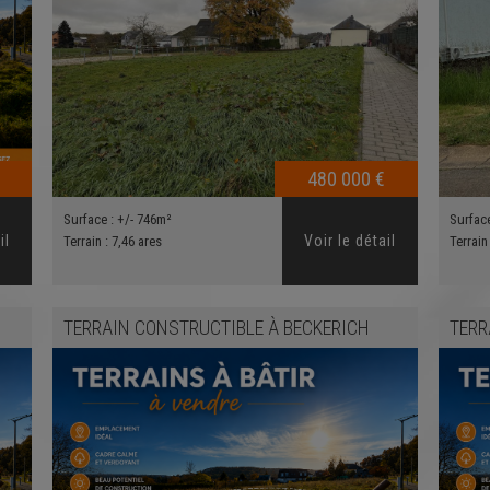
480 000 €
Surface :
+/- 746m²
Surfac
il
Voir le détail
Terrain :
7,46 ares
Terrain
TERRAIN CONSTRUCTIBLE
À
BECKERICH
TERR