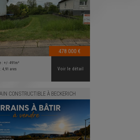
478 000 €
e :
+/- 491m²
Voir le détail
 :
4,91 ares
AIN CONSTRUCTIBLE
À
BECKERICH