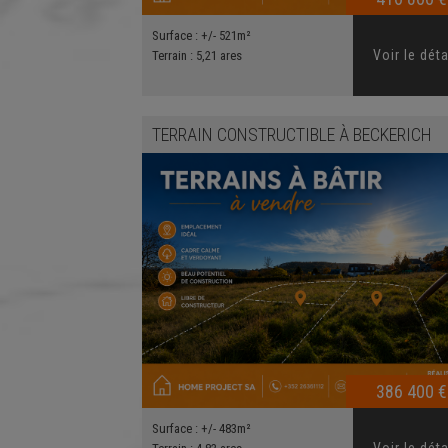
Surface :
+/- 521m²
Voir le déta
Terrain :
5,21 ares
TERRAIN CONSTRUCTIBLE
À
BECKERICH
386 400 €
Surface :
+/- 483m²