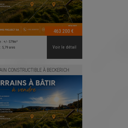
463 200 €
e :
+/- 579m²
Voir le détail
 :
5,79 ares
AIN CONSTRUCTIBLE
À
BECKERICH