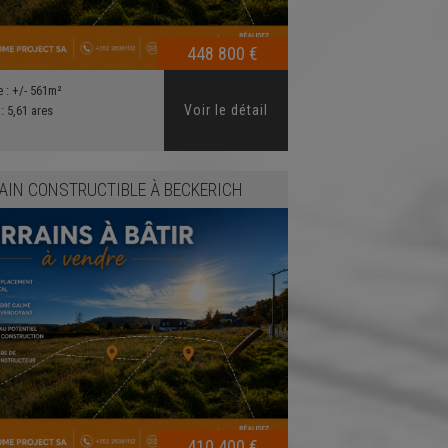
448 800 €
e :
+/- 561m²
Voir le détail
 :
5,61 ares
AIN CONSTRUCTIBLE
À
BECKERICH
410 400 €