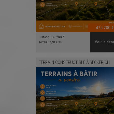
475 200 €
Surface :
+/- 594m²
Voir le déta
Terrain :
5,94 ares
TERRAIN CONSTRUCTIBLE
À
BECKERICH