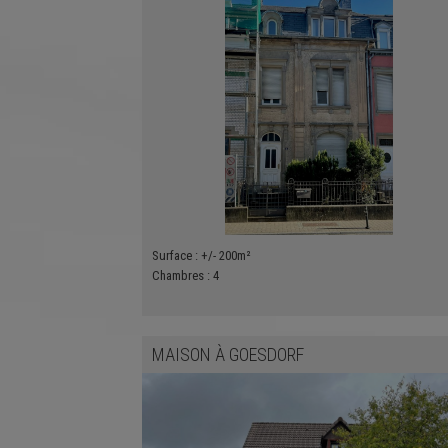
Surface :
+/- 200m²
Chambres :
4
MAISON
À
GOESDORF