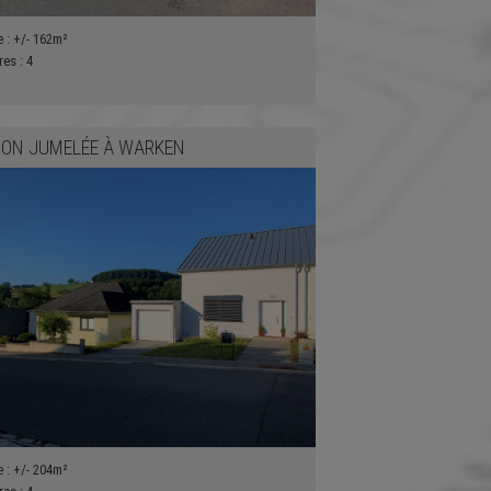
e :
+/- 162m²
res :
4
ON JUMELÉE
À
WARKEN
e :
+/- 204m²