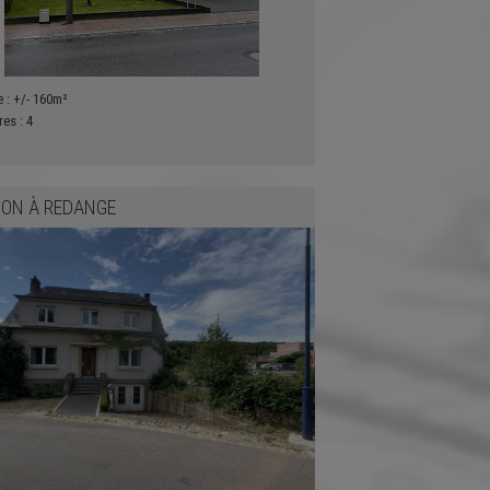
e :
+/- 160m²
res :
4
SON
À
REDANGE