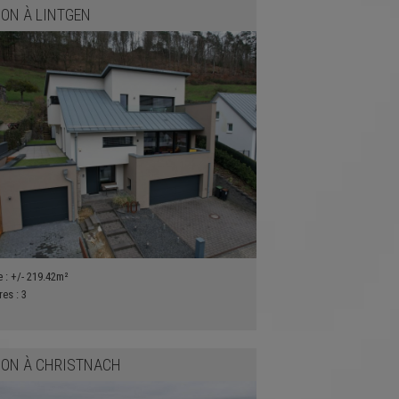
SON
À
LINTGEN
e :
+/- 219.42m²
res :
3
SON
À
CHRISTNACH