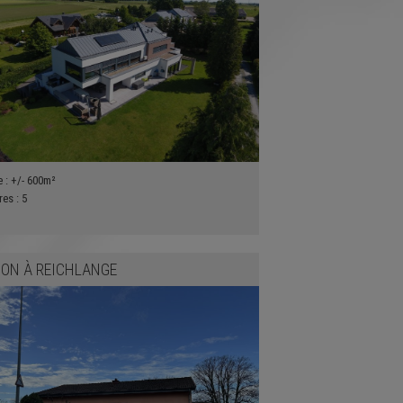
e :
+/- 600m²
res :
5
SON
À
REICHLANGE