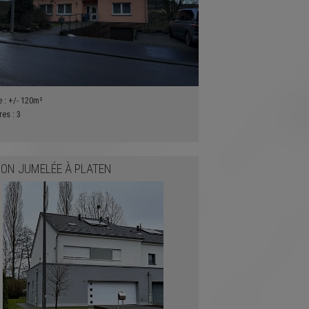
e :
+/- 120m²
res :
3
ON JUMELÉE
À
PLATEN