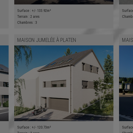
Surface :
+/- 133.92m²
Surfac
Terrain :
2 ares
Chamb
Chambres :
3
MAISON JUMELÉE
À
PLATEN
MAIS
Surface :
+/- 120.73m²
Surfac