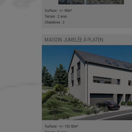
Surface :
+/- 85m²
Terrain :
2 ares
Chambres :
2
MAISON JUMELÉE
À
PLATEN
Surface :
+/- 133.92m²