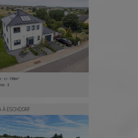
e :
+/- 190m²
res :
3
A
À
ESCHDORF