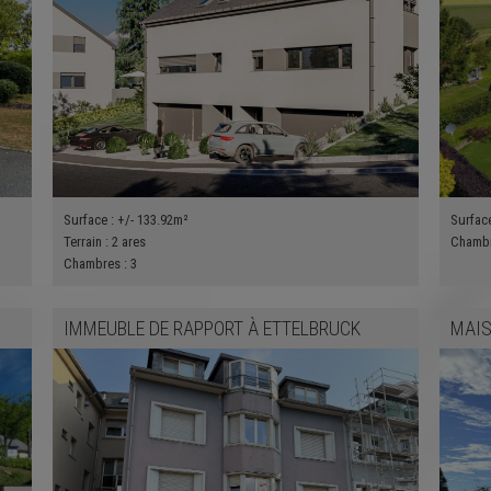
Surface :
+/- 133.92m²
Surfac
Terrain :
2 ares
Chamb
Chambres :
3
IMMEUBLE DE RAPPORT
À
ETTELBRUCK
MAI