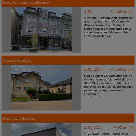
Immeuble de rapport
à
Ettelbruck
3
+/- 280 m²
À vendre : Immeuble de commerce
avec appartement - Opportunité
d'investissement à Ettelbruck !
Home-Project SA vous propose la
vente d'un ensemble immobilier
commercial idéalem...
Maison
à
Ettelbruck
5
2
+/- 200 m²
Home Project SA vous propose en
vente une maison jumelée datant
de /- 1974, située à Ettelbruck à
proximité de toutes les commodités
(écoles et lycées, transport en
commun, c...
Penthouse
à
Ettelbruck
2
2
+/- 92 m²
** VENDU** Home Project vous