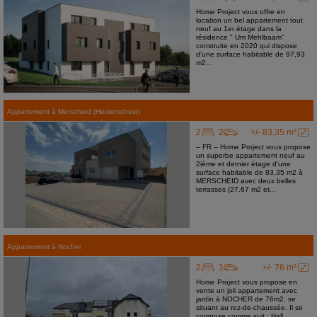
Home Project vous offre en
location un bel appartement tout
neuf au 1er étage dans la
résidence " Um Mehlbaam"
construite en 2020 qui dispose
d'une surface habitable de 97,93
m2...
Appartement
à
Merscheid (Heiderscheid)
2
2
+/- 83,35 m²
-- FR -- Home Project vous propose
un superbe appartement neuf au
2ième et dernier étage d'une
surface habitable de 83,35 m2 à
MERSCHEID avec deux belles
terrasses (27.67 m2 et...
Appartement
à
Nocher
2
1
+/- 76 m²
Home Project vous propose en
vente un joli appartement avec
jardin à NOCHER de 76m2, se
situant au rez-de-chaussée. Il se
compose comme suit : Hall