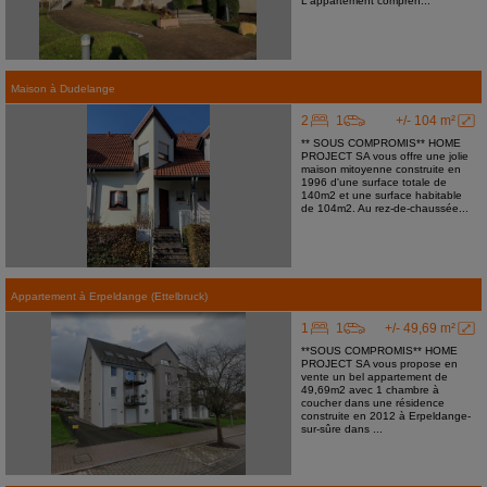
L'appartement compren...
Maison
à
Dudelange
2
1
+/- 104 m²
** SOUS COMPROMIS** HOME
PROJECT SA vous offre une jolie
maison mitoyenne construite en
1996 d'une surface totale de
140m2 et une surface habitable
de 104m2. Au rez-de-chaussée...
Appartement
à
Erpeldange (Ettelbruck)
1
1
+/- 49,69 m²
**SOUS COMPROMIS** HOME
PROJECT SA vous propose en
vente un bel appartement de
49,69m2 avec 1 chambre à
coucher dans une résidence
construite en 2012 à Erpeldange-
sur-sûre dans ...