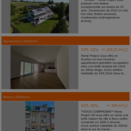
propose une maison
exceptionnelle sur terrain de 15
ares. Construction de 2012 en très
bon état, finition luxueuse,
nombreuses aménagements
techniq...
Appartement
à
Ettelbruck
3
1
+/- 104,22 m²
Home Project vous offre en
location un tout nouveau
appartement (première occupation)
avec une belle terrasse de 12m2
au 2ième étage, d'une surface
habitable de 104,22m2 dans la...
Maison
à
Ettelbruck
4
2
+/- 200 m²
**SOUS COMPROMIS** Home
Project SA vous offre en vente une
belle maison de ville à deux unités
construite en 1930 à rénover
d'une surface habitable de 200m2
dans la rue du Canal...