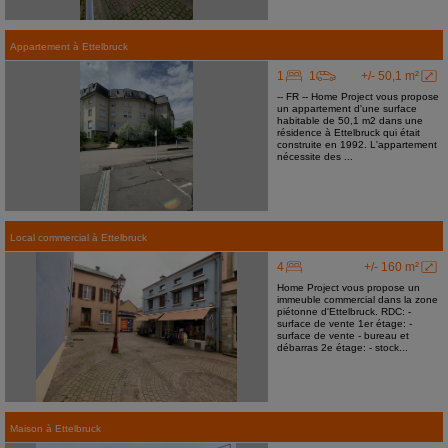
Appartement
à
Ettelbruck
1
1
+/- 50,1 m²
-- FR -- Home Project vous propose
un appartement d'une surface
habitable de 50,1 m2 dans une
résidence à Ettelbruck qui était
construite en 1992. L'appartement
nécessite des ...
Local commercial
à
Ettelbruck
4
+/- 160 m²
Home Project vous propose un
immeuble commercial dans la zone
piétonne d'Ettelbruck. RDC: -
surface de vente 1er étage: -
surface de vente - bureau et
débarras 2e étage: - stock...
Maison
à
Ettelbruck