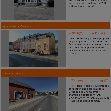
avec 2 chambres à coucher dans
une résidence construite en 2003
à Gosseldange dans la...
Appartement
à
Grosbous
2
1
+/- 112 m²
-- FR -- Home Project vous propose
un joli duplex de 112 m2 dans un
état comme neuf à Grosbous dans
une petite copropriété de deux
unités sur un terrain de 1,54 ares.
La terras...
Maison
à
Grosbous
4
2
+/- 170 m²
-- FR -- Home Project vous propose
en location une belle maison à
Grosbous de 170m2 avec 4
chambres à coucher. ** PAS
D'ANIMAUX ** / ** PAS DE JARDIN
** Elle se compose comme...