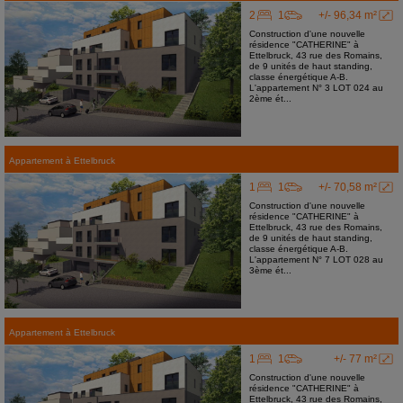
2
1
+/- 96,34 m²
Construction d'une nouvelle
résidence "CATHERINE" à
Ettelbruck, 43 rue des Romains,
de 9 unités de haut standing,
classe énergétique A-B.
L'appartement N° 3 LOT 024 au
2ème ét...
Appartement
à
Ettelbruck
1
1
+/- 70,58 m²
Construction d'une nouvelle
résidence "CATHERINE" à
Ettelbruck, 43 rue des Romains,
de 9 unités de haut standing,
classe énergétique A-B.
L'appartement N° 7 LOT 028 au
3ème ét...
Appartement
à
Ettelbruck
1
1
+/- 77 m²
Construction d'une nouvelle
résidence "CATHERINE" à
Ettelbruck, 43 rue des Romains,