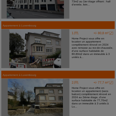
73m2 au 1ier étage offrant : hall
d'entrée, livin...
Appartement
à
Luxembourg
1
+/- 80,8 m²
Home Project vous offre en
location un appartement
complètement rénové en 2024
avec terrasse au rez-de-chaussée,
d'une surface habitable de
80,80m2 dans un immeuble à 3
unités à...
Appartement
à
Luxembourg
2
+/- 77,7 m²
Home Project vous offre en
location un appartement (sans
balcon) complètement rénové en
2024 au 2ième étage, d'une
surface habitable de 77,70m2
dans un immeuble à 3 unités à
Lu...