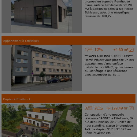
propose un superbe Penthouse
d'une surface habitable de 92,20
m2 à Ettelbruck dans la rue Felicie
Schlesser, avec une magnifique
terrasse de 100,27 ...
Appartement
à
Ettelbruck
1
1
+/- 60 m²
*** AVIS AUX INVESTISSEURS***
Home Project vous propose un bel
appartement d'une surface
habitable de - 60m2, qui se trouve
au 1ier étage d'une résidence
avec ascenseur qui se ...
Duplex
à
Ettelbruck
3
2
+/- 129,49 m²
Construction d'une nouvelle
résidence "ANNE" à Ettelbruck, 39
rue des Romains, de 7 unités de
haut standing, classe énergétique
A-B. Le duplex N° 7 LOT 027 au
3ème et 4ème éta...