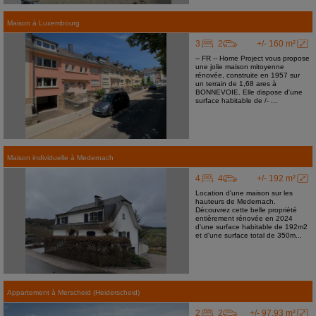
Maison
à
Luxembourg
3
2
+/- 160 m²
-- FR -- Home Project vous propose
une jolie maison mitoyenne
rénovée, construite en 1957 sur
un terrain de 1,68 ares à
BONNEVOIE. Elle dispose d'une
surface habitable de /- ...
Maison individuelle
à
Medernach
4
4
+/- 192 m²
Location d'une maison sur les
hauteurs de Medernach.
Découvrez cette belle propriété
entièrement rénovée en 2024
d'une surface habitable de 192m2
et d'une surface total de 350m...
Appartement
à
Merscheid (Heiderscheid)
2
2
+/- 97,93 m²