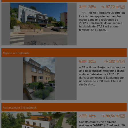
3
2
+/- 97,72 m²
-- FR -- Home Project vous offre en
location un appartement au 1er
étage dans une résidence de
2012 à Ettelbruck, d'une surface
habitable de 97,72 m2 et une
terrasse de 18,64m2...
Maison
à
Ettelbruck
6
1
+/- 182 m²
-- FR -- Home Project vous propose
une belle maison mitoyenne d'une
surface habitable de / 182 m2
dans la commune d'Ettelbruck sur
un terrain de 2,20 ares. Elle est
située dan...
Appartement
à
Ettelbruck
2
1
+/- 90,54 m²
Construction d'une nouvelle
résidence "ANNE" à Ettelbruck, 39