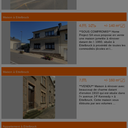
Maison
à
Ettelbruck
4
1
+/- 140 m²
**SOUS COMPROMIS** Home
Project SA vous propose en vente
une maison jumelée à rénover
datant de /- 1960, située à
Ettelbruck à proximité de toutes les
commodités (écoles et l...
Maison
à
Ettelbruck
7
+/- 160 m²
**VENDU** Maison à rénover avec
beaucoup de charme datant
d'environ 1910 qui est située dans
l'« avenue J-F Kennedy » à
Ettelbruck. Cette maison vous
éblouira par ses volumes ...
Appartement
à
Ettelbruck