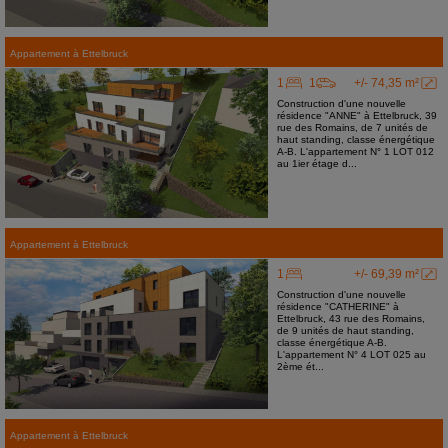
Appartement
à
Ettelbruck
1
1
+/- 74,35 m²
Construction d'une nouvelle
résidence "ANNE" à Ettelbruck, 39
rue des Romains, de 7 unités de
haut standing, classe énergétique
A-B. L'appartement N° 1 LOT 012
au 1ier étage d...
Appartement
à
Ettelbruck
1
+/- 69,39 m²
Construction d'une nouvelle
résidence "CATHERINE" à
Ettelbruck, 43 rue des Romains,
de 9 unités de haut standing,
classe énergétique A-B.
L'appartement N° 4 LOT 025 au
2ème ét...
Appartement
à
Ettelbruck