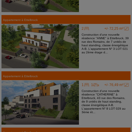
Appartement
à
Ettelbruck
2
+/- 72,25 m²
Construction d'une nouvelle
résidence "ANNE" à Ettelbruck, 39
rue des Romains, de 7 unités de
haut standing, classe énergétique
A-B. L'appartement N° 3 LOT 021
au 2ème étage d...
Appartement
à
Ettelbruck
1
1
+/- 76,49 m²
Construction d'une nouvelle
résidence "CATHERINE" à
Ettelbruck, 43 rue des Romains,
de 9 unités de haut standing,
classe énergétique A-B.
L'appartement N° 8 LOT 029 au
3ème ét...