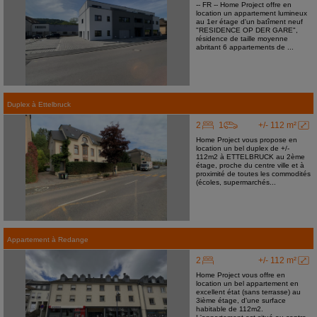
-- FR -- Home Project offre en
location un appartement lumineux
au 1er étage d'un batîment neuf
"RESIDENCE OP DER GARE",
résidence de taille moyenne
abritant 6 appartements de ...
Duplex
à
Ettelbruck
2
1
+/- 112 m²
Home Project vous propose en
location un bel duplex de +/-
112m2 à ETTELBRUCK au 2ème
étage, proche du centre ville et à
proximité de toutes les commodités
(écoles, supermarchés...
Appartement
à
Redange
2
+/- 112 m²
Home Project vous offre en
location un bel appartement en
excellent état (sans terrasse) au
3ième étage, d'une surface
habitable de 112m2.