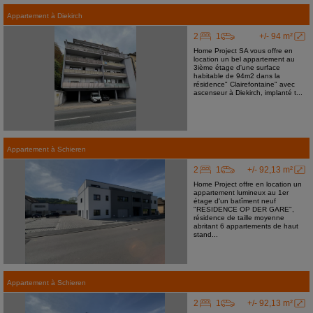
Appartement
à
Diekirch
2
1
+/- 94 m²
Home Project SA vous offre en
location un bel appartement au
3ième étage d'une surface
habitable de 94m2 dans la
résidence" Clairefontaine" avec
ascenseur à Diekirch, implanté t...
Appartement
à
Schieren
2
1
+/- 92,13 m²
Home Project offre en location un
appartement lumineux au 1er
étage d'un batîment neuf
"RESIDENCE OP DER GARE",
résidence de taille moyenne
abritant 6 appartements de haut
stand...
Appartement
à
Schieren
2
1
+/- 92,13 m²