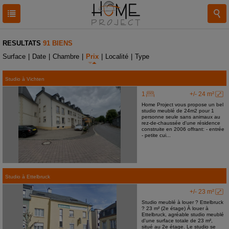
RESULTATS
91 BIENS
Surface
|
Date
|
Chambre
|
Prix
|
Localité
|
Type
Studio
à
Vichten
1
+/- 24 m²
Home Project vous propose un bel
studio meublé de 24m2 pour 1
personne seule sans animaux au
rez-de-chaussée d'une résidence
construite en 2006 offrant: - entrée
- petite cui...
Studio
à
Ettelbruck
+/- 23 m²
Studio meublé à louer ? Ettelbruck
? 23 m² (2e étage) À louer à
Ettelbruck, agréable studio meublé
d'une surface totale de 23 m²,
situé au 2e étage. Le studio se