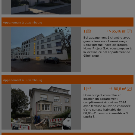
Appartement
à
Luxembourg
1
+/- 65,46 m²
Bel appartement 1 chambre avec
grande terrasse - Luxembourg-
Belair (proche Place de l'Etoile).
Home Project S.A. vous propose à
la location ce bel appartement de
65m², situé ...
Appartement
à
Luxembourg
1
+/- 80,8 m²
Home Project vous offre en
location un appartement
complètement rénové en 2024
avec terrasse au rez-de-chaussée,
d'une surface habitable de
80,80m2 dans un immeuble à 3
unités à...