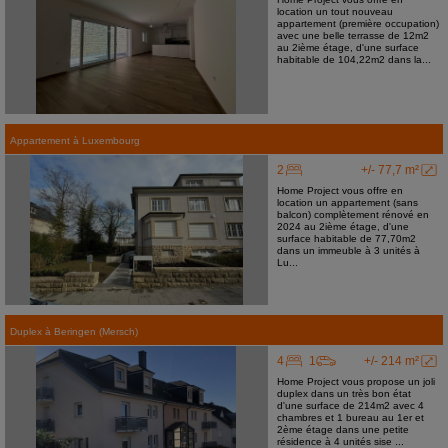
location un tout nouveau
appartement (première occupation)
avec une belle terrasse de 12m2
au 2ième étage, d'une surface
habitable de 104,22m2 dans la...
Appartement
à
Luxembourg
2
+/- 77,7 m²
Home Project vous offre en
location un appartement (sans
balcon) complètement rénové en
2024 au 2ième étage, d'une
surface habitable de 77,70m2
dans un immeuble à 3 unités à
Lu...
Duplex
à
Beringen (Mersch)
4
1
+/- 214 m²
Home Project vous propose un joli
duplex dans un très bon état
d'une surface de 214m2 avec 4
chambres et 1 bureau au 1er et
2ème étage dans une petite
résidence à 4 unités sise ...