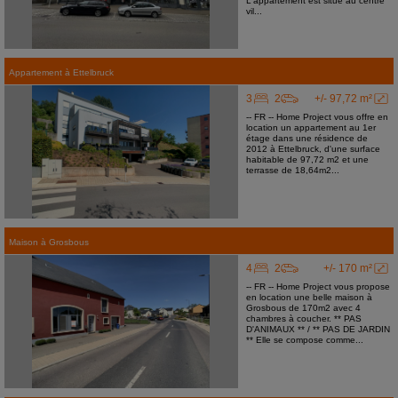
L'appartement est situé au centre
vil...
Appartement
à
Ettelbruck
3
2
+/- 97,72 m²
-- FR -- Home Project vous offre en
location un appartement au 1er
étage dans une résidence de
2012 à Ettelbruck, d'une surface
habitable de 97,72 m2 et une
terrasse de 18,64m2...
Maison
à
Grosbous
4
2
+/- 170 m²
-- FR -- Home Project vous propose
en location une belle maison à
Grosbous de 170m2 avec 4
chambres à coucher. ** PAS
D'ANIMAUX ** / ** PAS DE JARDIN
** Elle se compose comme...