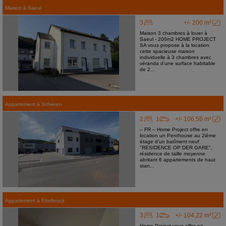
Maison
à
Saeul
3
+/- 200 m²
Maison 3 chambres à louer à
Saeul - 200m2 HOME PROJECT
SA vous propose à la location
cette spacieuse maison
individuelle à 3 chambres avec
véranda d'une surface habitable
de 2...
Appartement
à
Schieren
2
1
+/- 106,56 m²
-- FR -- Home Project offre en
location un Penthouse au 2ième
étage d'un batîment neuf
"RESIDENCE OP DER GARE",
résidence de taille moyenne
abritant 6 appartements de haut
stan...
Appartement
à
Ettelbruck
3
1
+/- 104,22 m²
Home Project vous offre en