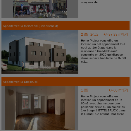
compose de : ...
Appartement
à
Merscheid (Heiderscheid)
2
2
+/- 97,93 m²
Home Project vous offre en
location un bel appartement tout
neuf au 1er étage dans la
résidence " Um Mehlbaam"
construite en 2020 qui dispose
d'une surface habitable de 97,93
m2...
Appartement
à
Ettelbruck
1
+/- 60 m²
Home Project vous offre en
location un appartement de +/-
60m2 avec charme pour une
personne seule ou un couple au
1ier étage à ETTELBRUCK dans
la Grand-Rue offrant : hall d'ent...