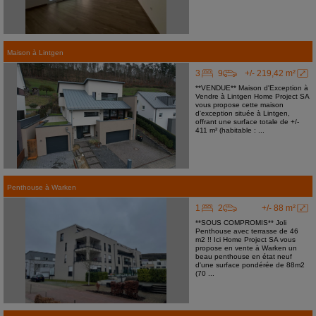
Maison
à
Lintgen
3
9
+/- 219,42 m²
**VENDUE** Maison d'Exception à
Vendre à Lintgen Home Project SA
vous propose cette maison
d'exception située à Lintgen,
offrant une surface totale de +/-
411 m² (habitable : ...
Penthouse
à
Warken
1
2
+/- 88 m²
**SOUS COMPROMIS** Joli
Penthouse avec terrasse de 46
m2 !! Ici Home Project SA vous
propose en vente à Warken un
beau penthouse en état neuf
d'une surface pondérée de 88m2
(70 ...