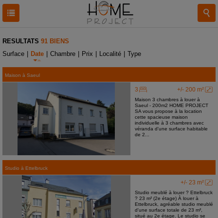
RESULTATS
91 BIENS
Surface
|
Date
|
Chambre
|
Prix
|
Localité
|
Type
Maison
à
Saeul
3
+/- 200 m²
Maison 3 chambres à louer à
Saeul - 200m2 HOME PROJECT
SA vous propose à la location
cette spacieuse maison
individuelle à 3 chambres avec
véranda d'une surface habitable
de 2...
Studio
à
Ettelbruck
+/- 23 m²
Studio meublé à louer ? Ettelbruck
? 23 m² (2e étage) À louer à
Ettelbruck, agréable studio meublé
d'une surface totale de 23 m²,
situé au 2e étage. Le studio se