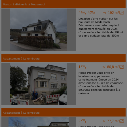
Maison individuelle
à
Medernach
4
4
+/- 192 m²
Location d'une maison sur les
hauteurs de Medernach.
Découvrez cette belle propriété
entièrement rénovée en 2024
d'une surface habitable de 192m2
et d'une surface total de 350m...
Appartement
à
Luxembourg
1
+/- 80,8 m²
Home Project vous offre en
location un appartement
complètement rénové en 2024
avec terrasse au rez-de-chaussée,
d'une surface habitable de
80,80m2 dans un immeuble à 3
unités à...
Appartement
à
Luxembourg
2
+/- 77,7 m²
Home Project vous offre en