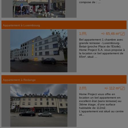
compose de : ...
Appartement
à
Luxembourg
1
+/- 65,46 m²
Bel appartement 1 chambre avec
grande terrasse - Luxembourg-
Belair (proche Place de l'Etoile).
Home Project S.A. vous propose à
la location ce bel appartement de
65m², situé ...
Appartement
à
Redange
2
+/- 112 m²
Home Project vous offre en
location un bel appartement en
excellent état (sans terrasse) au
3ième étage, d'une surface
habitable de 112m2.
L'appartement est situé au centre
vil...