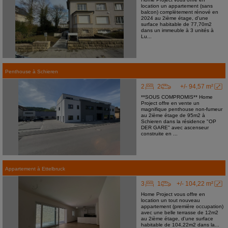
location un appartement (sans
balcon) complètement rénové en
2024 au 2ième étage, d'une
surface habitable de 77,70m2
dans un immeuble à 3 unités à
Lu...
Penthouse
à
Schieren
2
2
+/- 94,57 m²
**SOUS COMPROMIS** Home
Project offre en vente un
magnifique penthouse non-fumeur
au 2ième étage de 95m2 à
Schieren dans la résidence "OP
DER GARE" avec ascenseur
construite en ...
Appartement
à
Ettelbruck
3
1
+/- 104,22 m²
Home Project vous offre en
location un tout nouveau
appartement (première occupation)
avec une belle terrasse de 12m2
au 2ième étage, d'une surface
habitable de 104,22m2 dans la...