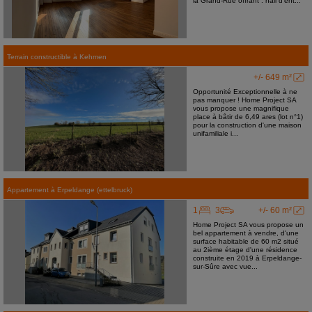
la Grand-Rue offrant : hall d'ent...
Terrain constructible
à
Kehmen
+/- 649 m²
Opportunité Exceptionnelle à ne
pas manquer ! Home Project SA
vous propose une magnifique
place à bâtir de 6,49 ares (lot n°1)
pour la construction d'une maison
unifamiliale i...
Appartement
à
Erpeldange (ettelbruck)
1
3
+/- 60 m²
Home Project SA vous propose un
bel appartement à vendre, d'une
surface habitable de 60 m2 situé
au 2ième étage d'une résidence
construite en 2019 à Erpeldange-
sur-Sûre avec vue...