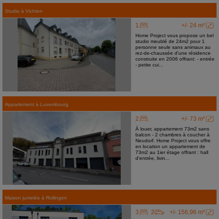
Studio
à
Vichten
1
+/- 24 m²
Home Project vous propose un bel
studio meublé de 24m2 pour 1
personne seule sans animaux au
rez-de-chaussée d'une résidence
construite en 2006 offrant: - entrée
- petite cui...
Appartement
à
Luxembourg
2
+/- 73 m²
À louer, appartement 73m2 sans
balcon - 2 chambres à coucher à
Neudorf. Home Project vous offre
en location un appartement de
73m2 au 1ier étage offrant : hall
d'entrée, livin...
Maison jumelée
à
Rollingen
3
2
+/- 156,96 m²