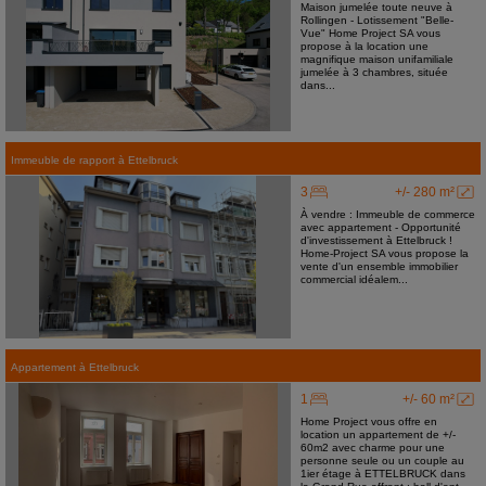
Maison jumelée toute neuve à
Rollingen - Lotissement "Belle-
Vue" Home Project SA vous
propose à la location une
magnifique maison unifamiliale
jumelée à 3 chambres, située
dans...
Immeuble de rapport
à
Ettelbruck
3
+/- 280 m²
À vendre : Immeuble de commerce
avec appartement - Opportunité
d'investissement à Ettelbruck !
Home-Project SA vous propose la
vente d'un ensemble immobilier
commercial idéalem...
Appartement
à
Ettelbruck
1
+/- 60 m²
Home Project vous offre en
location un appartement de +/-
60m2 avec charme pour une
personne seule ou un couple au
1ier étage à ETTELBRUCK dans