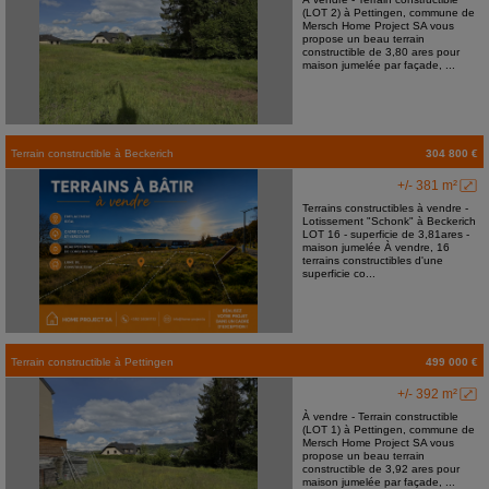
(LOT 2) à Pettingen, commune de
Mersch Home Project SA vous
propose un beau terrain
constructible de 3,80 ares pour
maison jumelée par façade, ...
Terrain constructible
à
Beckerich
304 800 €
+/- 381 m²
Terrains constructibles à vendre -
Lotissement "Schonk" à Beckerich
LOT 16 - superficie de 3,81ares -
maison jumelée À vendre, 16
terrains constructibles d'une
superficie co...
Terrain constructible
à
Pettingen
499 000 €
+/- 392 m²
À vendre - Terrain constructible
(LOT 1) à Pettingen, commune de
Mersch Home Project SA vous
propose un beau terrain
constructible de 3,92 ares pour
maison jumelée par façade, ...