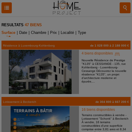
RESULTATS
47 BIENS
Surface
|
Date
|
Chambre
|
Prix
|
Localité
|
Type
Résidence
à
Luxembourg-Kohlenberg
de 1 028 000 à 2 188 000 €
4 biens disponibles
Nouvelle Résidence de Prestige
"K135" à CESSANGE - 135, rue
Kohlenberg - Luxembourg-
Cessange Découvrez la nouvelle
résidence "K135", un projet
d'architecture moderne et
épurée,...
Lotissement
à
Beckerich
de 304 800 à 667 200 €
16 biens disponibles
Terrains constructibles à vendre -
Lotissement "Schonk" à Beckerich
À vendre, 16 terrains
constructibles d'une superficie
comprise entre 3,81 ares et 8,34