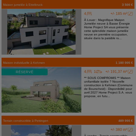
Maison jumelée
à
Ettelbruck
3 500 €
4
+/- 185 m²
À Louer : Magnifique Maison
Jumelée neuve à Basse Énergie
Home Project SA vous présente
cette splendide maison jumelée
neuve en première occupation,
située dans la paisible ru...
Maison individuelle
à
Kehmen
1 180 000 €
4
1
+/- 191,37 m²
RÉSERVÉ
** SOUS COMPROMIS ** Maison
unifamiliale isolée ? Nouvelle
construction à Kehmen (Commune
de Bourscheid) - Disponibilité pour
avril 2027 Home Project S.A. vous
propose, en futu...
Terrain constructible
à
Pettingen
489 000 €
+/- 380 m²
À vendre - Terrain constructible