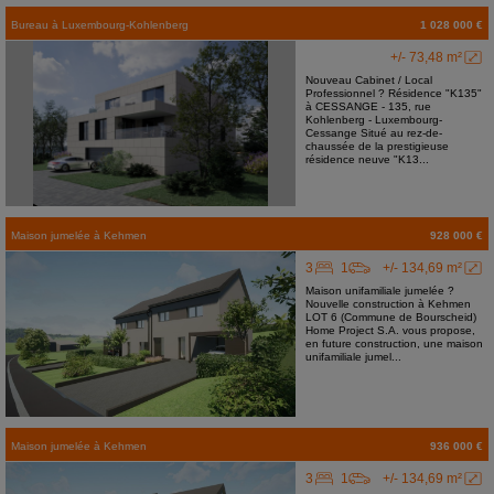
Bureau
à
Luxembourg-Kohlenberg
1 028 000 €
+/- 73,48 m²
Nouveau Cabinet / Local
Professionnel ? Résidence "K135"
à CESSANGE - 135, rue
Kohlenberg - Luxembourg-
Cessange Situé au rez-de-
chaussée de la prestigieuse
résidence neuve "K13...
Maison jumelée
à
Kehmen
928 000 €
3
1
+/- 134,69 m²
Maison unifamiliale jumelée ?
Nouvelle construction à Kehmen
LOT 6 (Commune de Bourscheid)
Home Project S.A. vous propose,
en future construction, une maison
unifamiliale jumel...
Maison jumelée
à
Kehmen
936 000 €
3
1
+/- 134,69 m²