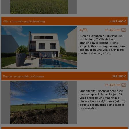
Villa
à
Luxembourg-Kohlenberg
4 863 000 €
4
+/- 420 m²
Bien d'exception à Luxembourg-
Kohlenberg ? Villa de haut
standing avec piscine! Home
Project SA vous propose en future
construction une villa d'architecte
de haut standing d'un...
Terrain constructible
à
Kehmen
298 200 €
+/- 426 m²
Opportunité Exceptionnelle à ne
pas manquer ! Home Project SA
vous propose une magnifique
place à bâtir de 4,26 ares (lot n°5)
pour la construction d'une maison
unifamiliale i...