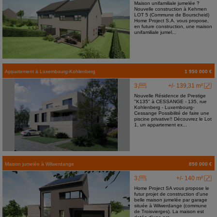
Maison unifamiliale jumelée ?
Nouvelle construction à Kehmen
LOT 5 (Commune de Bourscheid)
Home Project S.A. vous propose,
en future construction, une maison
unifamiliale jumel...
Appartement
à
Luxembourg-Kohlenberg
1 950 000 €
3
+/- 139,31 m²
Nouvelle Résidence de Prestige
"K135" à CESSANGE - 135, rue
Kohlenberg - Luxembourg-
Cessange Possibilité de faire une
piscine privative!! Découvrez le Lot
1, un appartement ex...
Maison jumelée
à
Wilwerdange
850 000 €
3
+/- 140 m²
Home Project SA vous propose le
futur projet de construction d'une
belle maison jumelée par garage
située à Wilwerdange (commune
de Troisvierges). La maison est