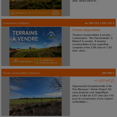
ares, situés dans le...
Lotissement
à
Bilsdorf
de 288 312 à 362 112 €
9 biens disponibles
Terrains constructibles à vendre -
Lotissement " Bei Hanzenkräiz" à
Bilsdorf À vendre, 9 terrains
constructibles d'une superficie
comprise entre 5,86 ares et 7,93
ares, situé...
Terrain constructible
à
Kehmen
284 900 €
+/- 4,07 m²
Opportunité Exceptionnelle à Ne
Pas Manquer ! Home Project SA
vous propose une magnifique
place à bâtir de 4,07 ares (lot n°6)
pour la construction d'une maison
unifamiliale i...