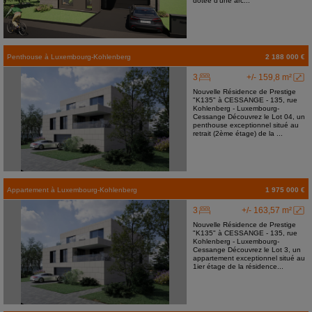
dotée d'une arc...
Penthouse
à
Luxembourg-Kohlenberg
2 188 000 €
3
+/- 159,8 m²
Nouvelle Résidence de Prestige
"K135" à CESSANGE - 135, rue
Kohlenberg - Luxembourg-
Cessange Découvrez le Lot 04, un
penthouse exceptionnel situé au
retrait (2ème étage) de la ...
Appartement
à
Luxembourg-Kohlenberg
1 975 000 €
3
+/- 163,57 m²
Nouvelle Résidence de Prestige
"K135" à CESSANGE - 135, rue
Kohlenberg - Luxembourg-
Cessange Découvrez le Lot 3, un
appartement exceptionnel situé au
1ier étage de la résidence...