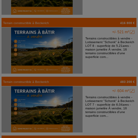
Terrain constructible
à
Beckerich
416 800 €
+/- 521 m²
Terrains constructibles à vendre -
Lotissement "Schonk" à Beckerich
LOT 8 - superficie de 5,21ares -
maison jumelée À vendre, 16
terrains constructibles d'une
superficie com...
Terrain constructible
à
Beckerich
483 200 €
+/- 604 m²
Terrains constructibles à vendre -
Lotissement "Schonk" à Beckerich
LOT 7 - superficie de 6,04ares -
maison jumelée À vendre, 16
terrains constructibles d'une
superficie com...