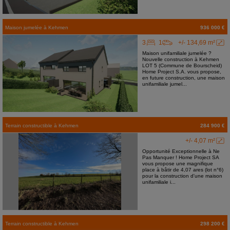
Maison jumelée
à
Kehmen
936 000 €
3
1
+/- 134,69 m²
Maison unifamiliale jumelée ?
Nouvelle construction à Kehmen
LOT 5 (Commune de Bourscheid)
Home Project S.A. vous propose,
en future construction, une maison
unifamiliale jumel...
Terrain constructible
à
Kehmen
284 900 €
+/- 4,07 m²
Opportunité Exceptionnelle à Ne
Pas Manquer ! Home Project SA
vous propose une magnifique
place à bâtir de 4,07 ares (lot n°6)
pour la construction d'une maison
unifamiliale i...
Terrain constructible
à
Kehmen
298 200 €