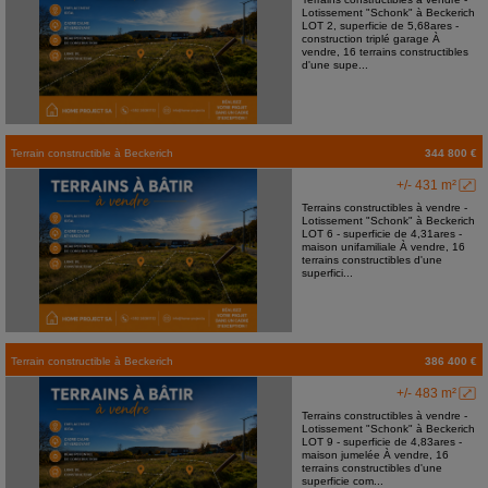
Lotissement "Schonk" à Beckerich
LOT 2, superficie de 5,68ares -
construction triplé garage À
vendre, 16 terrains constructibles
d'une supe...
Terrain constructible
à
Beckerich
344 800 €
+/- 431 m²
Terrains constructibles à vendre -
Lotissement "Schonk" à Beckerich
LOT 6 - superficie de 4,31ares -
maison unifamiliale À vendre, 16
terrains constructibles d'une
superfici...
Terrain constructible
à
Beckerich
386 400 €
+/- 483 m²
Terrains constructibles à vendre -
Lotissement "Schonk" à Beckerich
LOT 9 - superficie de 4,83ares -
maison jumelée À vendre, 16
terrains constructibles d'une
superficie com...