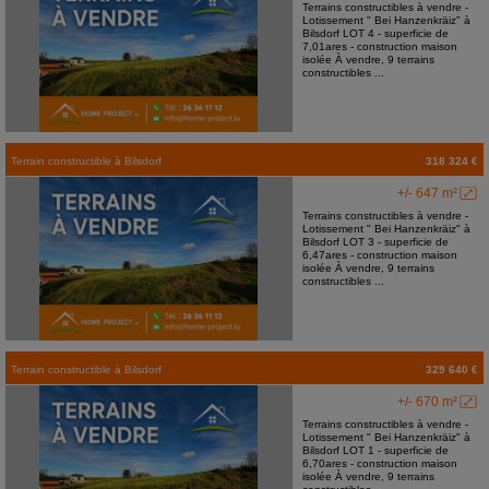
Terrains constructibles à vendre -
Lotissement " Bei Hanzenkräiz" à
Bilsdorf LOT 4 - superficie de
7,01ares - construction maison
isolée À vendre, 9 terrains
constructibles ...
Terrain constructible
à
Bilsdorf
318 324 €
+/- 647 m²
Terrains constructibles à vendre -
Lotissement " Bei Hanzenkräiz" à
Bilsdorf LOT 3 - superficie de
6,47ares - construction maison
isolée À vendre, 9 terrains
constructibles ...
Terrain constructible
à
Bilsdorf
329 640 €
+/- 670 m²
Terrains constructibles à vendre -
Lotissement " Bei Hanzenkräiz" à
Bilsdorf LOT 1 - superficie de
6,70ares - construction maison
isolée À vendre, 9 terrains