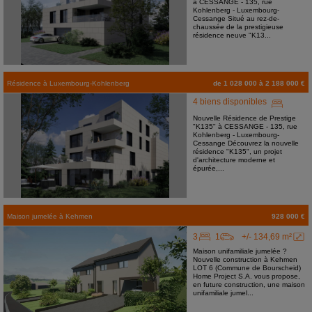
à CESSANGE - 135, rue
Kohlenberg - Luxembourg-
Cessange Situé au rez-de-
chaussée de la prestigieuse
résidence neuve "K13...
Résidence
à
Luxembourg-Kohlenberg
de 1 028 000 à 2 188 000 €
4 biens disponibles
Nouvelle Résidence de Prestige
"K135" à CESSANGE - 135, rue
Kohlenberg - Luxembourg-
Cessange Découvrez la nouvelle
résidence "K135", un projet
d'architecture moderne et
épurée,...
Maison jumelée
à
Kehmen
928 000 €
3
1
+/- 134,69 m²
Maison unifamiliale jumelée ?
Nouvelle construction à Kehmen
LOT 6 (Commune de Bourscheid)
Home Project S.A. vous propose,
en future construction, une maison
unifamiliale jumel...