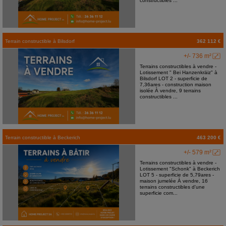
constructibles ...
Terrain constructible
à
Bilsdorf
362 112 €
+/- 736 m²
Terrains constructibles à vendre -
Lotissement " Bei Hanzenkräiz" à
Bilsdorf LOT 2 - superficie de
7,36ares - construction maison
isolée À vendre, 9 terrains
constructibles ...
Terrain constructible
à
Beckerich
463 200 €
+/- 579 m²
Terrains constructibles à vendre -
Lotissement "Schonk" à Beckerich
LOT 5 - superficie de 5,79ares -
maison jumelée À vendre, 16
terrains constructibles d'une
superficie com...