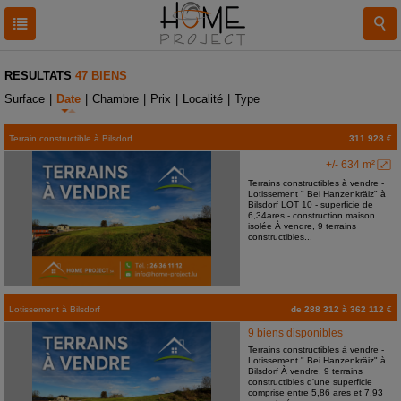
RESULTATS
47 BIENS
Surface
|
Date
|
Chambre
|
Prix
|
Localité
|
Type
Terrain constructible
à
Bilsdorf
311 928 €
+/- 634 m²
Terrains constructibles à vendre -
Lotissement " Bei Hanzenkräiz" à
Bilsdorf LOT 10 - superficie de
6,34ares - construction maison
isolée À vendre, 9 terrains
constructibles...
Lotissement
à
Bilsdorf
de 288 312 à 362 112 €
9 biens disponibles
Terrains constructibles à vendre -
Lotissement " Bei Hanzenkräiz" à
Bilsdorf À vendre, 9 terrains
constructibles d'une superficie
comprise entre 5,86 ares et 7,93