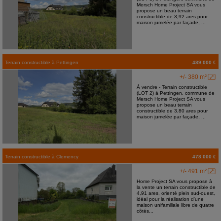
Mersch Home Project SA vous
propose un beau terrain
constructible de 3,92 ares pour
maison jumelée par façade, ...
Terrain constructible
à
Pettingen
489 000 €
+/- 380 m²
À vendre - Terrain constructible
(LOT 2) à Pettingen, commune de
Mersch Home Project SA vous
propose un beau terrain
constructible de 3,80 ares pour
maison jumelée par façade, ...
Terrain constructible
à
Clemency
478 000 €
+/- 491 m²
Home Project SA vous propose à
la vente un terrain constructible de
4,91 ares, orienté plein sud-ouest,
idéal pour la réalisation d'une
maison unifamiliale libre de quatre
côtés...