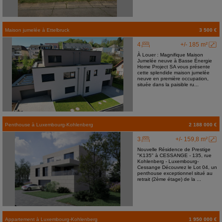
Maison jumelée
à
Ettelbruck
3 500 €
4
+/- 185 m²
À Louer : Magnifique Maison
Jumelée neuve à Basse Énergie
Home Project SA vous présente
cette splendide maison jumelée
neuve en première occupation,
située dans la paisible ru...
Penthouse
à
Luxembourg-Kohlenberg
2 188 000 €
3
+/- 159,8 m²
Nouvelle Résidence de Prestige
"K135" à CESSANGE - 135, rue
Kohlenberg - Luxembourg-
Cessange Découvrez le Lot 04, un
penthouse exceptionnel situé au
retrait (2ème étage) de la ...
Appartement
à
Luxembourg-Kohlenberg
1 950 000 €