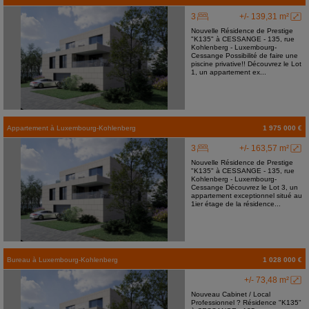
3
+/- 139,31 m²
Nouvelle Résidence de Prestige
"K135" à CESSANGE - 135, rue
Kohlenberg - Luxembourg-
Cessange Possibilité de faire une
piscine privative!! Découvrez le Lot
1, un appartement ex...
Appartement
à
Luxembourg-Kohlenberg
1 975 000 €
3
+/- 163,57 m²
Nouvelle Résidence de Prestige
"K135" à CESSANGE - 135, rue
Kohlenberg - Luxembourg-
Cessange Découvrez le Lot 3, un
appartement exceptionnel situé au
1ier étage de la résidence...
Bureau
à
Luxembourg-Kohlenberg
1 028 000 €
+/- 73,48 m²
Nouveau Cabinet / Local
Professionnel ? Résidence "K135"