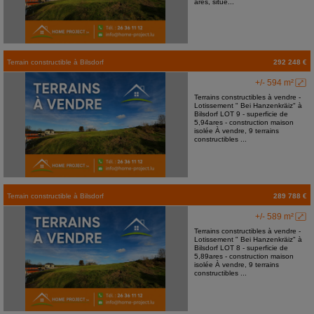
ares, situé...
Terrain constructible
à
Bilsdorf
292 248 €
+/- 594 m²
Terrains constructibles à vendre -
Lotissement " Bei Hanzenkräiz" à
Bilsdorf LOT 9 - superficie de
5,94ares - construction maison
isolée À vendre, 9 terrains
constructibles ...
Terrain constructible
à
Bilsdorf
289 788 €
+/- 589 m²
Terrains constructibles à vendre -
Lotissement " Bei Hanzenkräiz" à
Bilsdorf LOT 8 - superficie de
5,89ares - construction maison
isolée À vendre, 9 terrains
constructibles ...