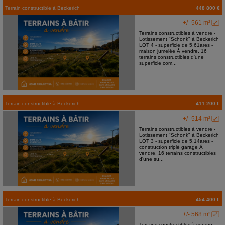
Terrain constructible
à
Beckerich
448 800 €
+/- 561 m²
Terrains constructibles à vendre -
Lotissement "Schonk" à Beckerich
LOT 4 - superficie de 5,61ares -
maison jumelée À vendre, 16
terrains constructibles d'une
superficie com...
Terrain constructible
à
Beckerich
411 200 €
+/- 514 m²
Terrains constructibles à vendre -
Lotissement "Schonk" à Beckerich
LOT 3 - superficie de 5,14ares -
construction triplé garage À
vendre, 16 terrains constructibles
d'une su...
Terrain constructible
à
Beckerich
454 400 €
+/- 568 m²
Terrains constructibles à vendre -