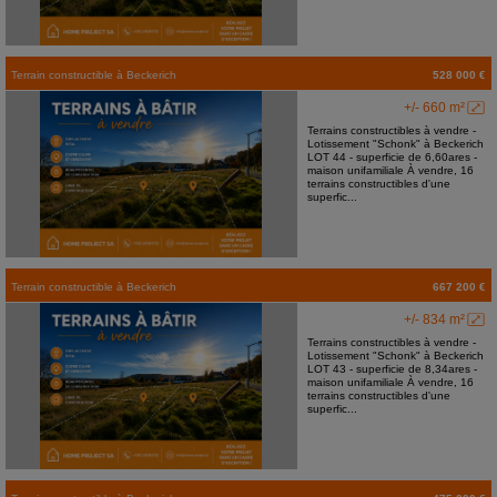
Terrain constructible
à
Beckerich
528 000 €
+/- 660 m²
Terrains constructibles à vendre -
Lotissement "Schonk" à Beckerich
LOT 44 - superficie de 6,60ares -
maison unifamiliale À vendre, 16
terrains constructibles d'une
superfic...
Terrain constructible
à
Beckerich
667 200 €
+/- 834 m²
Terrains constructibles à vendre -
Lotissement "Schonk" à Beckerich
LOT 43 - superficie de 8,34ares -
maison unifamiliale À vendre, 16
terrains constructibles d'une
superfic...