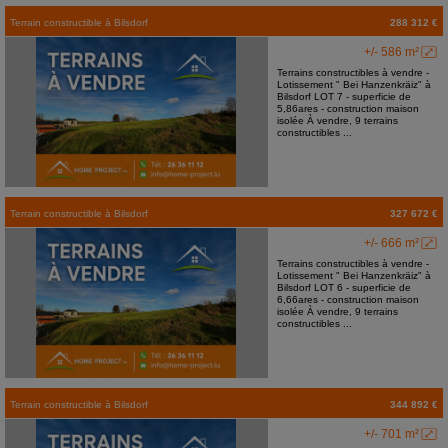
Terrain constructible
à
Bilsdorf
288 312 €
+/- 586 m²
Terrains constructibles à vendre -
Lotissement " Bei Hanzenkräiz" à
Bilsdorf LOT 7 - superficie de
5,86ares - construction maison
isolée À vendre, 9 terrains
constructibles ...
Terrain constructible
à
Bilsdorf
327 672 €
+/- 666 m²
Terrains constructibles à vendre -
Lotissement " Bei Hanzenkräiz" à
Bilsdorf LOT 6 - superficie de
6,66ares - construction maison
isolée À vendre, 9 terrains
constructibles ...
Terrain constructible
à
Bilsdorf
344 892 €
+/- 701 m²