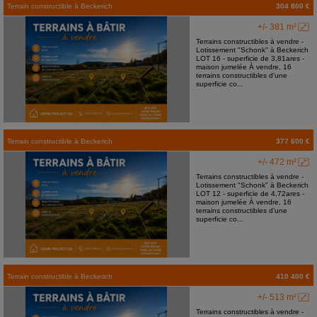
Terrain constructible
à
Beckerich
304 800 €
+/- 381 m²
Terrains constructibles à vendre -
Lotissement "Schonk" à Beckerich
LOT 16 - superficie de 3,81ares -
maison jumelée À vendre, 16
terrains constructibles d'une
superficie co...
Terrain constructible
à
Beckerich
377 600 €
+/- 472 m²
Terrains constructibles à vendre -
Lotissement "Schonk" à Beckerich
LOT 12 - superficie de 4,72ares -
maison jumelée À vendre, 16
terrains constructibles d'une
superficie co...
Terrain constructible
à
Beckerich
410 400 €
+/- 513 m²
Terrains constructibles à vendre -