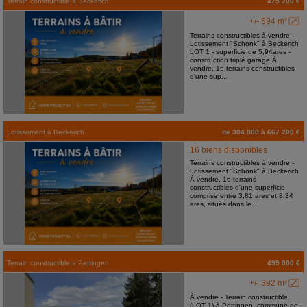
Terrain constructible
à
Beckerich
475 200 €
+/- 594 m²
Terrains constructibles à vendre -
Lotissement "Schonk" à Beckerich
LOT 1 - superficie de 5,94ares -
construction triplé garage À
vendre, 16 terrains constructibles
d'une sup...
Lotissement
à
Beckerich
de 304 800 à 667 200 €
16 biens disponibles
Terrains constructibles à vendre -
Lotissement "Schonk" à Beckerich
À vendre, 16 terrains
constructibles d'une superficie
comprise entre 3,81 ares et 8,34
ares, situés dans le...
Terrain constructible
à
Pettingen
499 000 €
+/- 392 m²
À vendre - Terrain constructible
(LOT 1) à Pettingen, commune de