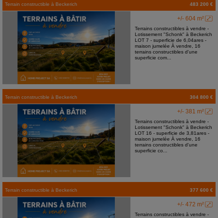
Terrain constructible
à
Beckerich
483 200 €
+/- 604 m²
Terrains constructibles à vendre -
Lotissement "Schonk" à Beckerich
LOT 7 - superficie de 6,04ares -
maison jumelée À vendre, 16
terrains constructibles d'une
superficie com...
Terrain constructible
à
Beckerich
304 800 €
+/- 381 m²
Terrains constructibles à vendre -
Lotissement "Schonk" à Beckerich
LOT 16 - superficie de 3,81ares -
maison jumelée À vendre, 16
terrains constructibles d'une
superficie co...
Terrain constructible
à
Beckerich
377 600 €
+/- 472 m²
Terrains constructibles à vendre -