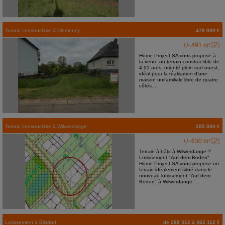
Terrain constructible
à
Clemency
478 000 €
+/- 491 m²
Home Project SA vous propose à
la vente un terrain constructible de
4,91 ares, orienté plein sud-ouest,
idéal pour la réalisation d'une
maison unifamiliale libre de quatre
côtés...
Terrain constructible
à
Wilwerdange
285 000 €
+/- 630 m²
Terrain à bâtir à Wilwerdange ?
Lotissement "Auf dem Boden"
Home Project SA vous propose un
terrain idéalement situé dans le
nouveau lotissement "Auf dem
Boden" à Wilwerdange. ...
Lotissement
à
Bilsdorf
de 288 312 à 362 112 €