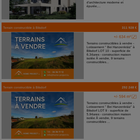
d'architecture moderne et
épurée,...
Terrain constructible
à
Bilsdorf
311 928 €
+/- 634 m²
Terrains constructibles à vendre -
Lotissement " Bei Hanzenkräiz" à
Bilsdorf LOT 10 - superficie de
6,34ares - construction maison
isolée À vendre, 9 terrains
constructibles...
Terrain constructible
à
Bilsdorf
292 248 €
+/- 594 m²
Terrains constructibles à vendre -
Lotissement " Bei Hanzenkräiz" à
Bilsdorf LOT 9 - superficie de
5,94ares - construction maison
isolée À vendre, 9 terrains
constructibles ...