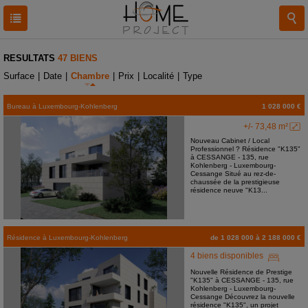
RESULTATS
47 BIENS
Surface
|
Date
|
Chambre
|
Prix
|
Localité
|
Type
Bureau
à
Luxembourg-Kohlenberg
1 028 000 €
+/- 73,48 m²
Nouveau Cabinet / Local
Professionnel ? Résidence "K135"
à CESSANGE - 135, rue
Kohlenberg - Luxembourg-
Cessange Situé au rez-de-
chaussée de la prestigieuse
résidence neuve "K13...
Résidence
à
Luxembourg-Kohlenberg
de 1 028 000 à 2 188 000 €
4 biens disponibles
Nouvelle Résidence de Prestige
"K135" à CESSANGE - 135, rue
Kohlenberg - Luxembourg-
Cessange Découvrez la nouvelle
résidence "K135", un projet