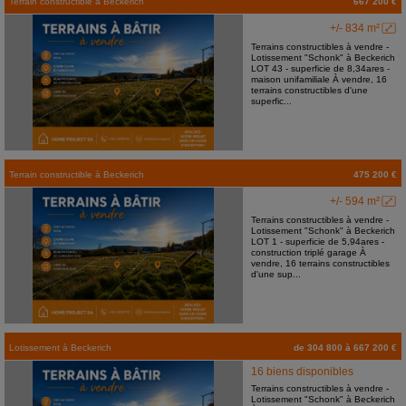
Terrain constructible
à
Beckerich
667 200 €
+/- 834 m²
Terrains constructibles à vendre -
Lotissement "Schonk" à Beckerich
LOT 43 - superficie de 8,34ares -
maison unifamiliale À vendre, 16
terrains constructibles d'une
superfic...
Terrain constructible
à
Beckerich
475 200 €
+/- 594 m²
Terrains constructibles à vendre -
Lotissement "Schonk" à Beckerich
LOT 1 - superficie de 5,94ares -
construction triplé garage À
vendre, 16 terrains constructibles
d'une sup...
Lotissement
à
Beckerich
de 304 800 à 667 200 €
16 biens disponibles
Terrains constructibles à vendre -
Lotissement "Schonk" à Beckerich