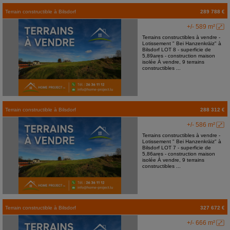
Terrain constructible
à
Bilsdorf
289 788 €
+/- 589 m²
Terrains constructibles à vendre -
Lotissement " Bei Hanzenkräiz" à
Bilsdorf LOT 8 - superficie de
5,89ares - construction maison
isolée À vendre, 9 terrains
constructibles ...
Terrain constructible
à
Bilsdorf
288 312 €
+/- 586 m²
Terrains constructibles à vendre -
Lotissement " Bei Hanzenkräiz" à
Bilsdorf LOT 7 - superficie de
5,86ares - construction maison
isolée À vendre, 9 terrains
constructibles ...
Terrain constructible
à
Bilsdorf
327 672 €
+/- 666 m²