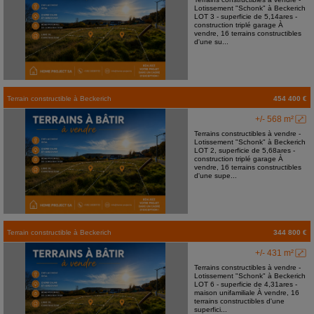
Lotissement "Schonk" à Beckerich
LOT 3 - superficie de 5,14ares -
construction triplé garage À
vendre, 16 terrains constructibles
d'une su...
Terrain constructible
à
Beckerich
454 400 €
+/- 568 m²
Terrains constructibles à vendre -
Lotissement "Schonk" à Beckerich
LOT 2, superficie de 5,68ares -
construction triplé garage À
vendre, 16 terrains constructibles
d'une supe...
Terrain constructible
à
Beckerich
344 800 €
+/- 431 m²
Terrains constructibles à vendre -
Lotissement "Schonk" à Beckerich
LOT 6 - superficie de 4,31ares -
maison unifamiliale À vendre, 16
terrains constructibles d'une
superfici...