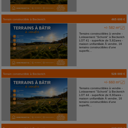
Terrain constructible
à
Beckerich
465 600 €
+/- 582 m²
Terrains constructibles à vendre -
Lotissement "Schonk" à Beckerich
LOT 41 - superficie de 5,82ares -
maison unifamiliale À vendre, 16
terrains constructibles d'une
superfic...
Terrain constructible
à
Beckerich
528 000 €
+/- 660 m²
Terrains constructibles à vendre -
Lotissement "Schonk" à Beckerich
LOT 44 - superficie de 6,60ares -
maison unifamiliale À vendre, 16
terrains constructibles d'une
superfic...