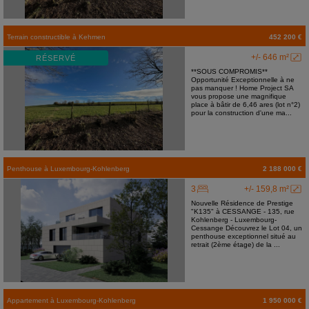
Terrain constructible
à
Kehmen
452 200 €
+/- 646 m²
RÉSERVÉ
**SOUS COMPROMIS**
Opportunité Exceptionnelle à ne
pas manquer ! Home Project SA
vous propose une magnifique
place à bâtir de 6,46 ares (lot n°2)
pour la construction d'une ma...
Penthouse
à
Luxembourg-Kohlenberg
2 188 000 €
3
+/- 159,8 m²
Nouvelle Résidence de Prestige
"K135" à CESSANGE - 135, rue
Kohlenberg - Luxembourg-
Cessange Découvrez le Lot 04, un
penthouse exceptionnel situé au
retrait (2ème étage) de la ...
Appartement
à
Luxembourg-Kohlenberg
1 950 000 €