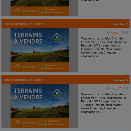
constructibles ...
Terrain constructible
à
Bilsdorf
329 640 €
+/- 670 m²
Terrains constructibles à vendre -
Lotissement " Bei Hanzenkräiz" à
Bilsdorf LOT 1 - superficie de
6,70ares - construction maison
isolée À vendre, 9 terrains
constructibles ...
Terrain constructible
à
Bilsdorf
362 112 €
+/- 736 m²
Terrains constructibles à vendre -
Lotissement " Bei Hanzenkräiz" à
Bilsdorf LOT 2 - superficie de
7,36ares - construction maison
isolée À vendre, 9 terrains
constructibles ...