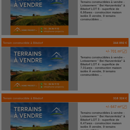
Terrains constructibles à vendre -
Lotissement " Bei Hanzenkräiz" à
Bilsdorf LOT 6 - superficie de
6,66ares - construction maison
isolée À vendre, 9 terrains
constructibles ...
Terrain constructible
à
Bilsdorf
344 892 €
+/- 701 m²
Terrains constructibles à vendre -
Lotissement " Bei Hanzenkräiz" à
Bilsdorf LOT 4 - superficie de
7,01ares - construction maison
isolée À vendre, 9 terrains
constructibles ...
Terrain constructible
à
Bilsdorf
318 324 €
+/- 647 m²
Terrains constructibles à vendre -
Lotissement " Bei Hanzenkräiz" à
Bilsdorf LOT 3 - superficie de
6,47ares - construction maison
isolée À vendre, 9 terrains