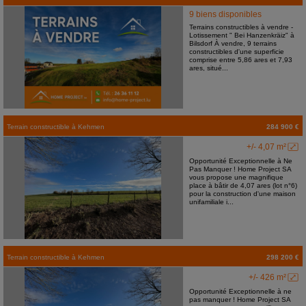
9 biens disponibles
Terrains constructibles à vendre -
Lotissement " Bei Hanzenkräiz" à
Bilsdorf À vendre, 9 terrains
constructibles d'une superficie
comprise entre 5,86 ares et 7,93
ares, situé...
Terrain constructible
à
Kehmen
284 900 €
+/- 4,07 m²
Opportunité Exceptionnelle à Ne
Pas Manquer ! Home Project SA
vous propose une magnifique
place à bâtir de 4,07 ares (lot n°6)
pour la construction d'une maison
unifamiliale i...
Terrain constructible
à
Kehmen
298 200 €
+/- 426 m²
Opportunité Exceptionnelle à ne
pas manquer ! Home Project SA