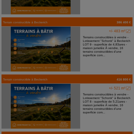
Terrain constructible
à
Beckerich
386 400 €
+/- 483 m²
Terrains constructibles à vendre -
Lotissement "Schonk" à Beckerich
LOT 9 - superficie de 4,83ares -
maison jumelée À vendre, 16
terrains constructibles d'une
superficie com...
Terrain constructible
à
Beckerich
416 800 €
+/- 521 m²
Terrains constructibles à vendre -
Lotissement "Schonk" à Beckerich
LOT 8 - superficie de 5,21ares -
maison jumelée À vendre, 16
terrains constructibles d'une
superficie com...