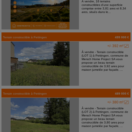
À vendre, 16 terrains
constructibles d'une superficie
comprise entre 3,81 ares et 8,34
ares, situés dans le...
Terrain constructible
à
Pettingen
499 000 €
+/- 392 m²
À vendre - Terrain constructible
(LOT 1) à Pettingen, commune de
Mersch Home Project SA vous
propose un beau terrain
constructible de 3,92 ares pour
maison jumelée par façade, ...
Terrain constructible
à
Pettingen
489 000 €
+/- 380 m²
À vendre - Terrain constructible
(LOT 2) à Pettingen, commune de
Mersch Home Project SA vous
propose un beau terrain
constructible de 3,80 ares pour
maison jumelée par façade, ...