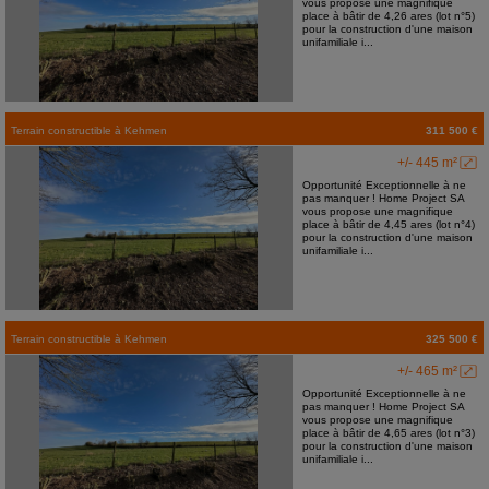
vous propose une magnifique
place à bâtir de 4,26 ares (lot n°5)
pour la construction d'une maison
unifamiliale i...
Terrain constructible
à
Kehmen
311 500 €
+/- 445 m²
Opportunité Exceptionnelle à ne
pas manquer ! Home Project SA
vous propose une magnifique
place à bâtir de 4,45 ares (lot n°4)
pour la construction d'une maison
unifamiliale i...
Terrain constructible
à
Kehmen
325 500 €
+/- 465 m²
Opportunité Exceptionnelle à ne
pas manquer ! Home Project SA
vous propose une magnifique
place à bâtir de 4,65 ares (lot n°3)
pour la construction d'une maison
unifamiliale i...