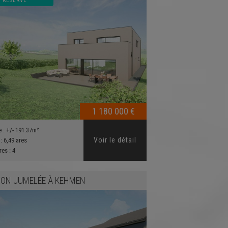
RÉSERVÉ
1 180 000 €
e :
+/- 191.37m²
Voir le détail
 :
6,49 ares
res :
4
ON JUMELÉE
À
KEHMEN