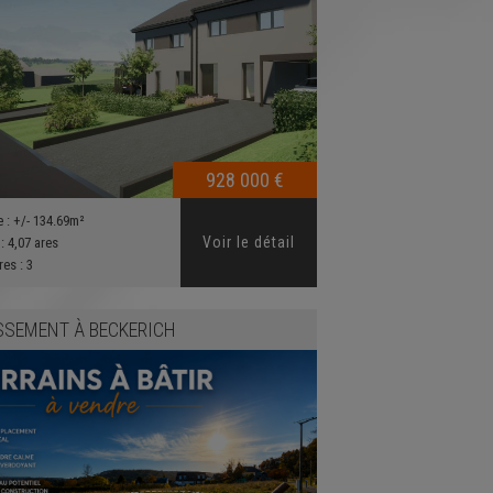
928 000 €
e :
+/- 134.69m²
Voir le détail
 :
4,07 ares
res :
3
SSEMENT
À
BECKERICH