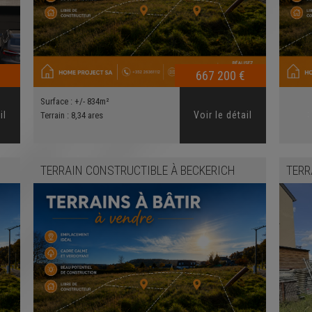
667 200 €
Surface :
+/- 834m²
:
il
Voir le détail
Terrain :
8,34 ares
TERRAIN CONSTRUCTIBLE
À
BECKERICH
TERR