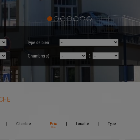
Type de bien
Chambre(s)
à
RCHE
|
Chambre
|
Prix
|
Localité
|
Type