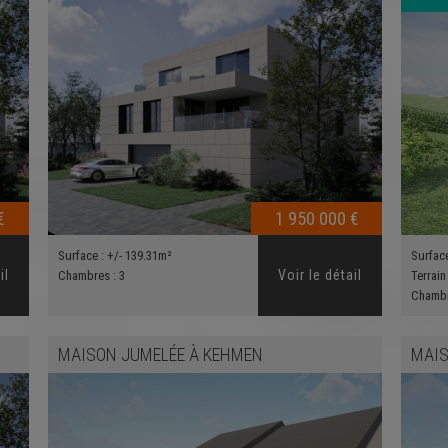
€
1 950 000 €
Surface :
+/- 139.31m²
Surfac
il
Voir le détail
Chambres :
3
Terrain
Chamb
MAISON JUMELÉE
À
KEHMEN
MAIS