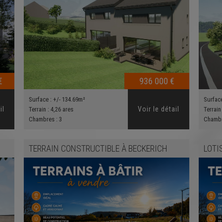
€
936 000 €
Surface :
+/- 134.69m²
Surfac
il
Voir le détail
Terrain :
4,26 ares
Terrain
Chambres :
3
Chamb
TERRAIN CONSTRUCTIBLE
À
BECKERICH
LOTI