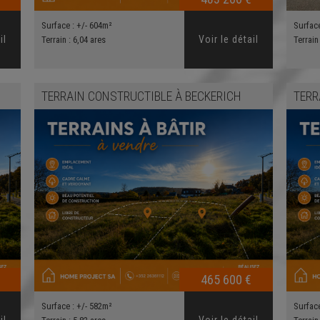
Surface :
+/- 604m²
Surfac
il
Voir le détail
Terrain :
6,04 ares
Terrain
TERRAIN CONSTRUCTIBLE
À
BECKERICH
TERR
465 600 €
Surface :
+/- 582m²
Surfac