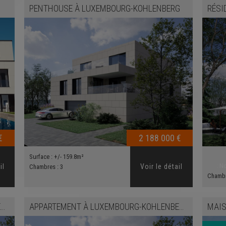
PENTHOUSE
À
LUXEMBOURG-KOHLENBERG
RÉSI
€
2 188 000 €
Surface :
+/- 159.8m²
:
No
il
Voir le détail
Chambres :
3
Chamb
G
APPARTEMENT
À
LUXEMBOURG-KOHLENBERG
MAIS