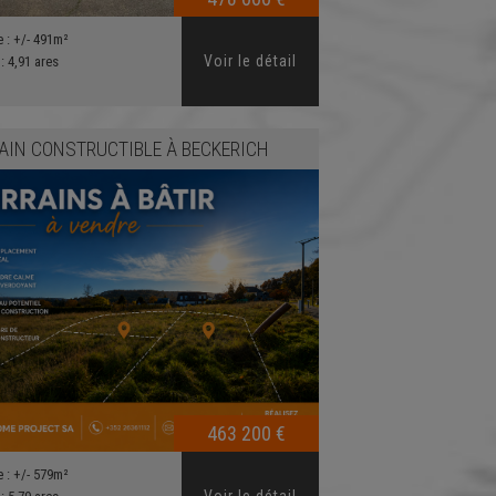
e :
+/- 491m²
Voir le détail
 :
4,91 ares
AIN CONSTRUCTIBLE
À
BECKERICH
463 200 €
e :
+/- 579m²