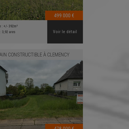
499 000 €
e :
+/- 392m²
Voir le détail
 :
3,92 ares
AIN CONSTRUCTIBLE
À
CLEMENCY
478 000 €