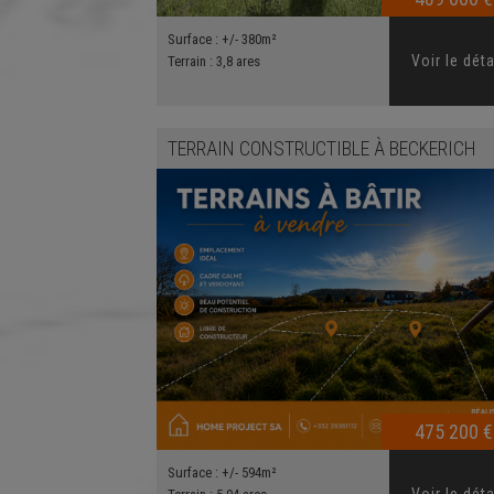
Surface :
+/- 380m²
Voir le déta
Terrain :
3,8 ares
TERRAIN CONSTRUCTIBLE
À
BECKERICH
475 200 €
Surface :
+/- 594m²