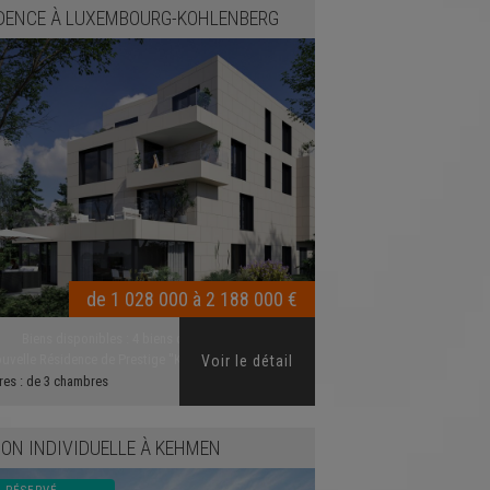
DENCE
À
LUXEMBOURG-KOHLENBERG
de 1 028 000 à 2 188 000 €
Biens disponibles :
4 biens disponibles
uvelle Résidence de Prestige "K135" à CESSANG...
Voir le détail
res :
de 3 chambres
ON INDIVIDUELLE
À
KEHMEN