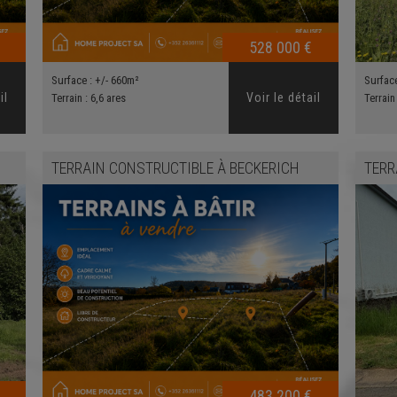
528 000 €
Surface :
+/- 660m²
Surfac
il
Voir le détail
Terrain :
6,6 ares
Terrain
TERRAIN CONSTRUCTIBLE
À
BECKERICH
TERR
483 200 €