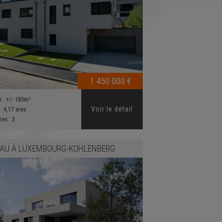
1 450 000 €
e :
+/- 185m²
Voir le détail
 :
4,17 ares
res :
3
EAU
À
LUXEMBOURG-KOHLENBERG