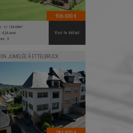
936 000 €
e :
+/- 134.69m²
Voir le détail
 :
4,26 ares
res :
3
ON JUMELÉE
À
ETTELBRUCK
785 000 €