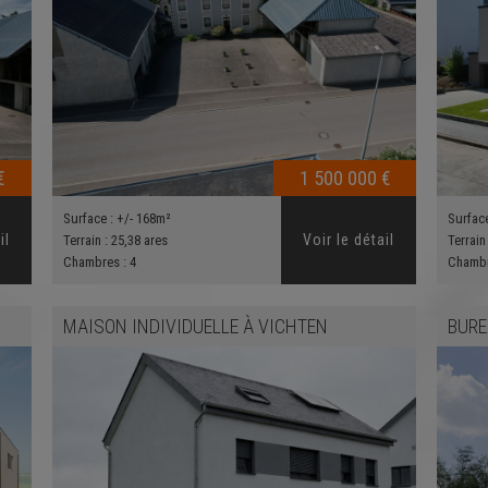
€
1 500 000 €
Surface :
+/- 168m²
Surfac
il
Voir le détail
Terrain :
25,38 ares
Terrain
Chambres :
4
Chamb
MAISON INDIVIDUELLE
À
VICHTEN
BUR