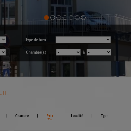
Type de bien
Chambre(s)
à
RCHE
|
Chambre
|
Prix
|
Localité
|
Type