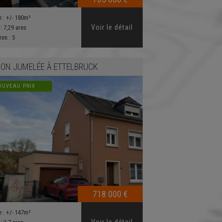
e :
+/- 180m²
Voir le détail
 :
7,29 ares
res :
5
ON JUMELÉE
À
ETTELBRUCK
OUVEAU PRIX
718 000 €
e :
+/- 147m²