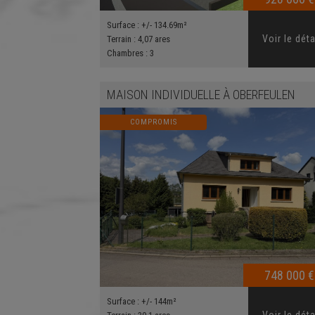
Surface :
+/- 134.69m²
Voir le déta
Terrain :
4,07 ares
Chambres :
3
MAISON INDIVIDUELLE
À
OBERFEULEN
COMPROMIS
748 000 €
Surface :
+/- 144m²