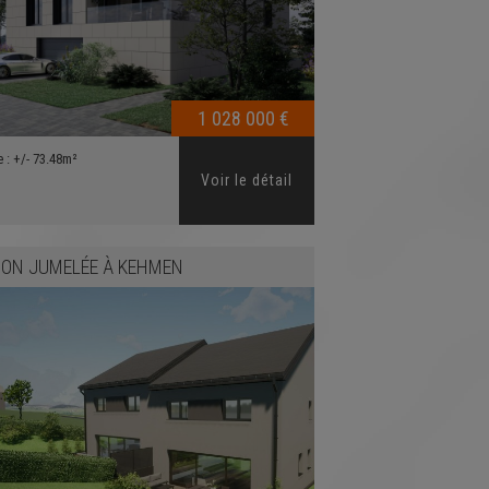
1 028 000 €
e :
+/- 73.48m²
Voir le détail
ON JUMELÉE
À
KEHMEN