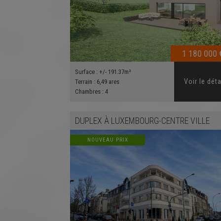
1 180 000 
Surface :
+/- 191.37m²
Voir le déta
Terrain :
6,49 ares
Chambres :
4
DUPLEX
À
LUXEMBOURG-CENTRE VILLE
NOUVEAU PRIX