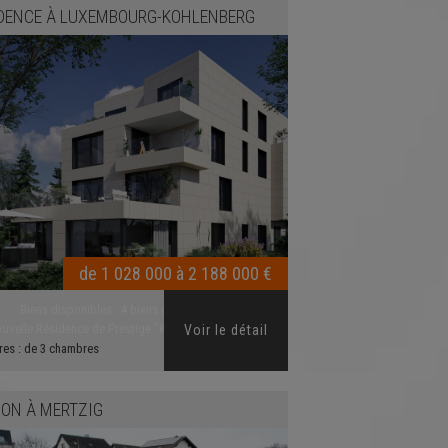
DENCE
À
LUXEMBOURG-KOHLENBERG
de 1 028 000 à 2 188 000 €
Biens disponibles :
4 biens disponibles
uvelle Résidence de Prestige "K135" à CESSANG...
Voir le détail
res :
de 3 chambres
SON
À
MERTZIG