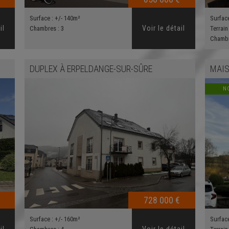
Surface :
+/- 140m²
Surfac
il
Voir le détail
Chambres :
3
Terrain
Chamb
DUPLEX
À
ERPELDANGE-SUR-SÛRE
MAIS
N
728 000 €
Surface :
+/- 160m²
Surfac