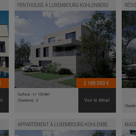
PENTHOUSE
À
LUXEMBOURG-KOHLENBERG
RÉSI
€
2 188 000 €
Surface :
+/- 159.8m²
:
No
il
Voir le détail
Chambres :
3
Chamb
G
APPARTEMENT
À
LUXEMBOURG-KOHLENBERG
MAI