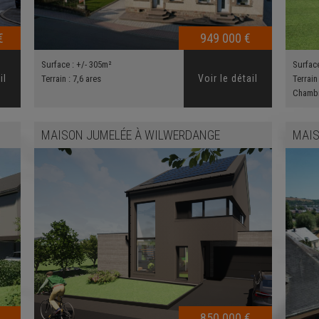
€
949 000 €
Surface :
+/- 305m²
Surfac
il
Voir le détail
Terrain :
7,6 ares
Terrain
Chamb
MAISON JUMELÉE
À
WILWERDANGE
MAIS
850 000 €