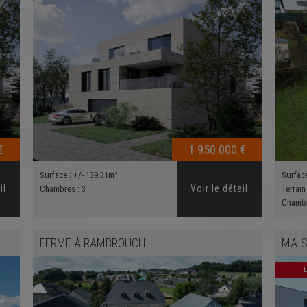
€
1 950 000 €
Surface :
+/- 139.31m²
Surfac
il
Voir le détail
Chambres :
3
Terrain
Chamb
FERME
À
RAMBROUCH
MAIS