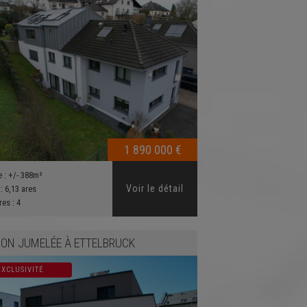
1 890 000 €
e :
+/- 388m²
Voir le détail
 :
6,13 ares
res :
4
ON JUMELÉE
À
ETTELBRUCK
EXCLUSIVITÉ