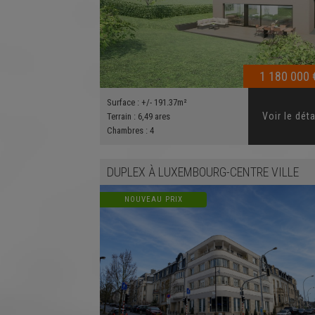
1 180 000 
Surface :
+/- 191.37m²
Voir le déta
Terrain :
6,49 ares
Chambres :
4
DUPLEX
À
LUXEMBOURG-CENTRE VILLE
NOUVEAU PRIX