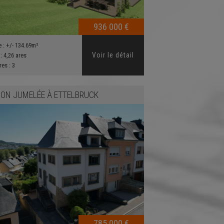
936 000 €
e :
+/- 134.69m²
Voir le détail
 :
4,26 ares
res :
3
ON JUMELÉE
À
ETTELBRUCK
785 000 €