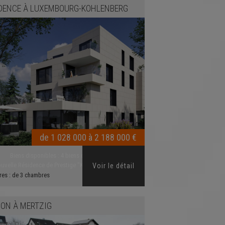
DENCE
À
LUXEMBOURG-KOHLENBERG
de 1 028 000 à 2 188 000 €
Biens disponibles :
4 biens disponibles
uvelle Résidence de Prestige "K135" à CESSANG...
Voir le détail
res :
de 3 chambres
SON
À
MERTZIG