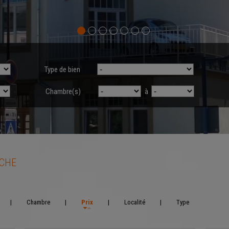
Type de bien
Chambre(s)
à
RCHE
|
Chambre
|
Prix
|
Localité
|
Type