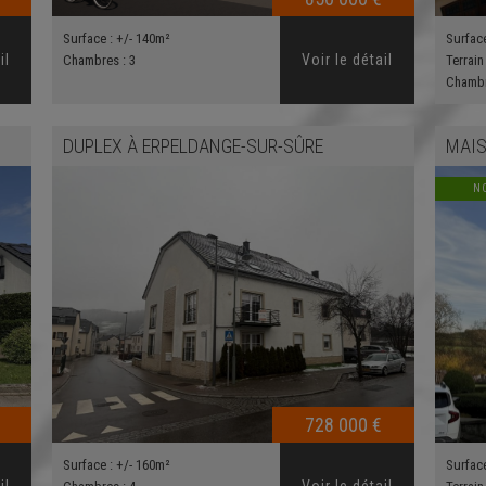
Surface :
+/- 140m²
Surfac
il
Voir le détail
Chambres :
3
Terrain
Chamb
DUPLEX
À
ERPELDANGE-SUR-SÛRE
MAIS
N
728 000 €
Surface :
+/- 160m²
Surfac