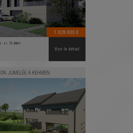
1 028 000 €
e :
+/- 73.48m²
Voir le détail
ON JUMELÉE
À
KEHMEN