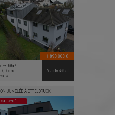
1 890 000 €
e :
+/- 388m²
Voir le détail
 :
6,13 ares
res :
4
ON JUMELÉE
À
ETTELBRUCK
EXCLUSIVITÉ