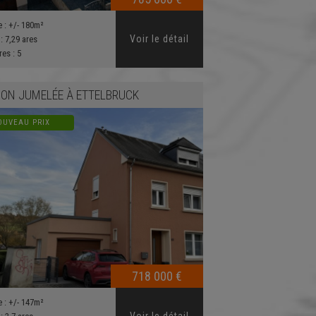
e :
+/- 180m²
Voir le détail
 :
7,29 ares
res :
5
ON JUMELÉE
À
ETTELBRUCK
OUVEAU PRIX
718 000 €
e :
+/- 147m²