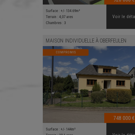
Surface :
+/- 134.69m²
Voir le déta
Terrain :
4,07 ares
Chambres :
3
MAISON INDIVIDUELLE
À
OBERFEULEN
COMPROMIS
748 000 €
Surface :
+/- 144m²