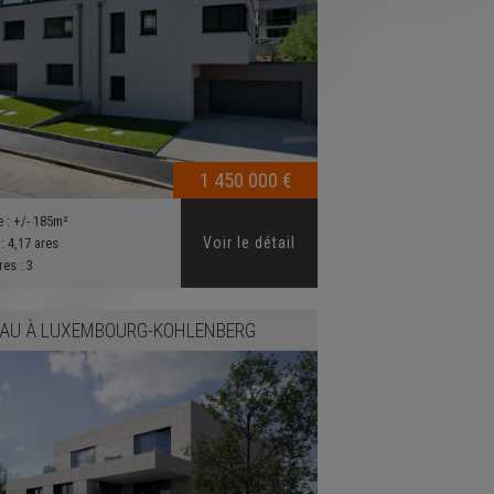
1 450 000 €
e :
+/- 185m²
Voir le détail
 :
4,17 ares
res :
3
EAU
À
LUXEMBOURG-KOHLENBERG