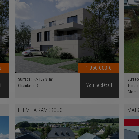
€
1 950 000 €
Surface :
+/- 139.31m²
Surfac
il
Voir le détail
Chambres :
3
Terrain
Chamb
FERME
À
RAMBROUCH
MAIS