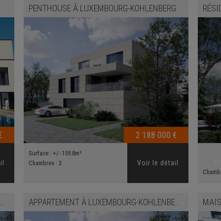
PENTHOUSE
À
LUXEMBOURG-KOHLENBERG
RÉSI
€
2 188 000 €
Surface :
+/- 159.8m²
:
No
il
Voir le détail
Chambres :
3
Chamb
G
APPARTEMENT
À
LUXEMBOURG-KOHLENBERG
MAI