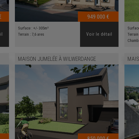
€
949 000 €
Surface :
+/- 305m²
Surfac
il
Voir le détail
Terrain :
7,6 ares
Terrain
Chamb
MAISON JUMELÉE
À
WILWERDANGE
MAIS
850 000 €