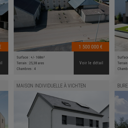
€
1 500 000 €
Surface :
+/- 168m²
Surfac
il
Voir le détail
Terrain :
25,38 ares
Terrain
Chambres :
4
Chamb
MAISON INDIVIDUELLE
À
VICHTEN
BUR